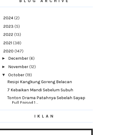
BLOG ARCHIVE
►
2024
(2)
►
2023
(5)
►
2022
(13)
►
2021
(38)
▼
2020
(147)
►
December
(6)
►
November
(12)
▼
October
(19)
Resipi Kangkung Goreng Belacan
7 Kebaikan Mandi Sebelum Subuh
Tonton Drama Patahnya Sebelah Sayap
Full Episod 1 ...
Daging Masak Kicap Mudah Dan Sedap
Menyebabkan Mak...
IKLAN
Tonton Online Drama Hati Yang Tersakiti |
Kisah Ke...