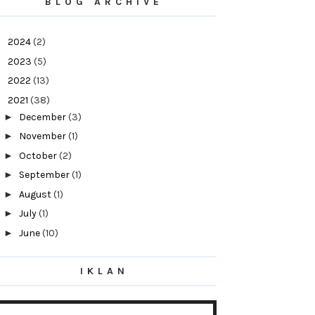
BLOG ARCHIVE
►
2024
(2)
►
2023
(5)
►
2022
(13)
▼
2021
(38)
►
December
(3)
►
November
(1)
►
October
(2)
►
September
(1)
►
August
(1)
►
July
(1)
►
June
(10)
►
May
(1)
IKLAN
►
April
(4)
►
March
(8)
►
February
(4)