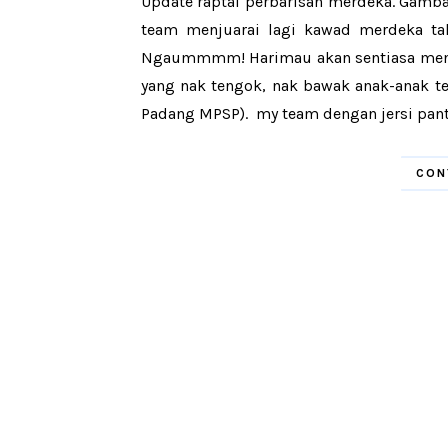
Update raptai perbarisan merdeka. Gamba
team menjuarai lagi kawad merdeka tah
Ngaummmm! Harimau akan sentiasa mengau
yang nak tengok, nak bawak anak-anak te
Padang MPSP). my team dengan jersi pant
CON