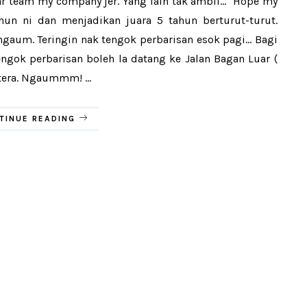
r team my company jer. Yang lain tak ambil... Hope my
un ni dan menjadikan juara 5 tahun berturut-turut.
m. Teringin nak tengok perbarisan esok pagi... Bagi
ngok perbarisan boleh la datang ke Jalan Bagan Luar (
era. Ngaummm! ...
TINUE READING