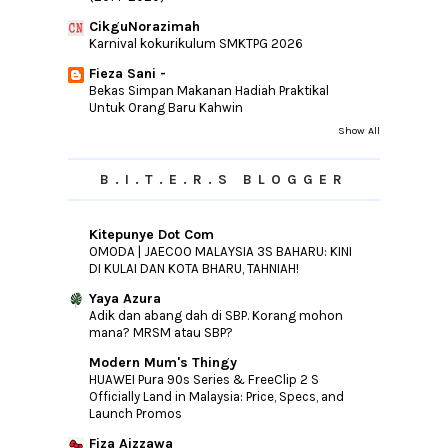
CikguNorazimah
Karnival kokurikulum SMKTPG 2026
Fieza Sani -
Bekas Simpan Makanan Hadiah Praktikal
Untuk Orang Baru Kahwin
Show All
B.I.T.E.R.S BLOGGER
Kitepunye Dot Com
OMODA | JAECOO MALAYSIA 3S BAHARU: KINI
DI KULAI DAN KOTA BHARU, TAHNIAH!
Yaya Azura
Adik dan abang dah di SBP. Korang mohon
mana? MRSM atau SBP?
Modern Mum's Thingy
HUAWEI Pura 90s Series & FreeClip 2 S
Officially Land in Malaysia: Price, Specs, and
Launch Promos
Fiza Aizzawa