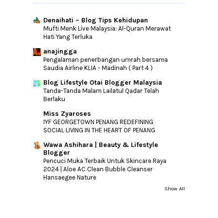
Denaihati – Blog Tips Kehidupan
Mufti Menk Live Malaysia: Al-Quran Merawat
Hati Yang Terluka
anajingga
Pengalaman penerbangan umrah bersama
Saudia Airline KLIA - Madinah ( Part 4 )
Blog Lifestyle Otai Blogger Malaysia
Tanda-Tanda Malam Lailatul Qadar Telah
Berlaku
Miss Zyaroses
IYF GEORGETOWN PENANG REDEFINING
SOCIAL LIVING IN THE HEART OF PENANG
Wawa Ashihara | Beauty & Lifestyle
Blogger
Pencuci Muka Terbaik Untuk Skincare Raya
2024 | Aloe AC Clean Bubble Cleanser
Hansaegee Nature
Show All