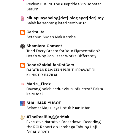
Review COSRX The 6 Peptide Skin Booster
Serum
ciklapunyabelog[dot] blogspot[dot] my
Salah ke seorang isteri cemburu?
Cerita Ita
Setahun Sudah Mak Kembali
Shamiera Osment
Tried Every Cream for Your Pigmentation?
Here's Why Pico Laser Works Differently.
BondeZaidalifahDotCom
DAPATKAN RAWATAN PARUT JERAWAT DI
KLINIK DR BAZILAH
Maria_Firdz
Bawang boleh sedut virus influenza? Fakta
ke Mitos?
SHALIMAR YUSOF
Selamat Maju Jaya Untuk Puan Intan
#TheRealBloggerMak
Executive Narrative Breakdown: Decoding
the RCI Report on Lembaga Tabung Haji
(2014–2020)