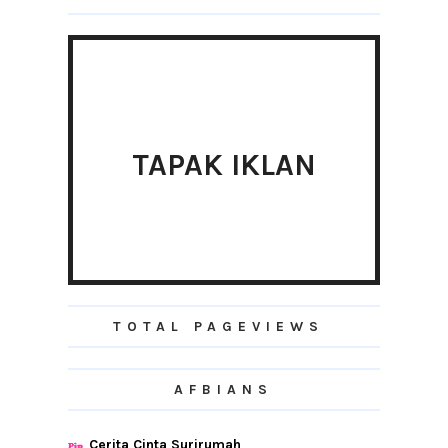
►
2017
(192)
►
2016
(240)
►
2015
(346)
►
2014
(46)
►
2013
(154)
TAPAK IKLAN
►
2012
(76)
►
2011
(10)
►
2010
(44)
TOTAL PAGEVIEWS
AFBIANS
Cerita Cinta Surirumah