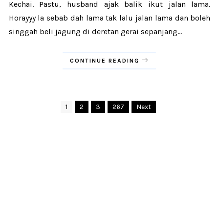
Kechai. Pastu, husband ajak balik ikut jalan lama.
Horayyy la sebab dah lama tak lalu jalan lama dan boleh
singgah beli jagung di deretan gerai sepanjang...
CONTINUE READING
1
2
3
267
Next