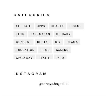
CATEGORIES
AFFILIATE
APPS
BEAUTY
BISKUT
BLOG
CARI MAKAN
CH DAILY
CONTEST
DIGITAL
DIY
DRAMA
EDUCATION
FOOD
GAMING
GIVEAWAY
HEALTH
INFO
JOBDIRUMAH.COM
KEK
KESIHATAN
INSTAGRAM
KISAH KEHIDUPAN
KISAH SERAM
KUIH RAYA
LELAKI
LIFE
LIFESTYLE
@cahaya.hayati292
LIRIK
MOTIVATION
ONLINE SHOPPING
PARENTING
PERKAHWINAN
PHOTOGRAPHY
POLITIK
PRESS RELEASE