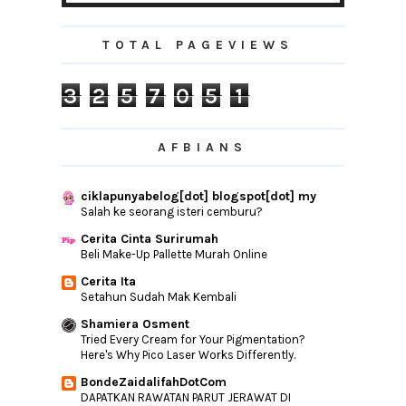
Keriang Hill Resort Staycation | Rasa
Macam Duduk ...
TOTAL PAGEVIEWS
Cosmoderm Perfect Balanced Set Dengan
Prebiotik Da...
3
2
5
7
0
5
1
►
February
(4)
►
January
(2)
AFBIANS
►
2020
(147)
►
2019
(120)
ciklapunyabelog[dot] blogspot[dot] my
►
2018
(165)
Salah ke seorang isteri cemburu?
►
2017
(192)
Cerita Cinta Surirumah
Beli Make-Up Pallette Murah Online
►
2016
(240)
Cerita Ita
►
2015
(346)
Setahun Sudah Mak Kembali
►
2014
(46)
Shamiera Osment
►
2013
(154)
Tried Every Cream for Your Pigmentation?
Here's Why Pico Laser Works Differently.
►
2012
(76)
BondeZaidalifahDotCom
►
2011
(10)
DAPATKAN RAWATAN PARUT JERAWAT DI