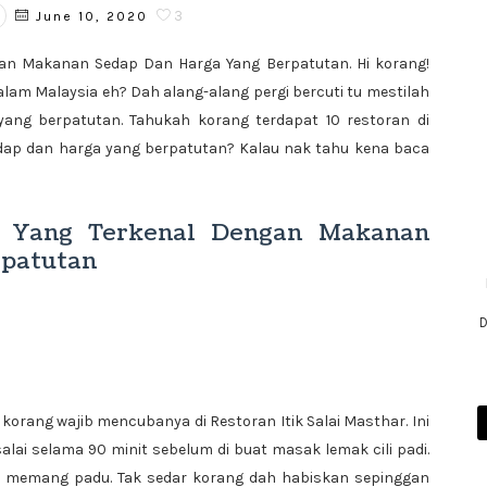
3
June 10, 2020
gan Makanan Sedap Dan Harga Yang Berpatutan. Hi korang!
alam Malaysia eh? Dah alang-alang pergi bercuti tu mestilah
ang berpatutan. Tahukah korang terdapat 10 restoran di
dap dan harga yang berpatutan? Kalau nak tahu kena baca
a Yang Terkenal Dengan Makanan
rpatutan
D
korang wajib mencubanya di Restoran Itik Salai Masthar. Ini
alai selama 90 minit sebelum di buat masak lemak cili padi.
adi memang padu. Tak sedar korang dah habiskan sepinggan