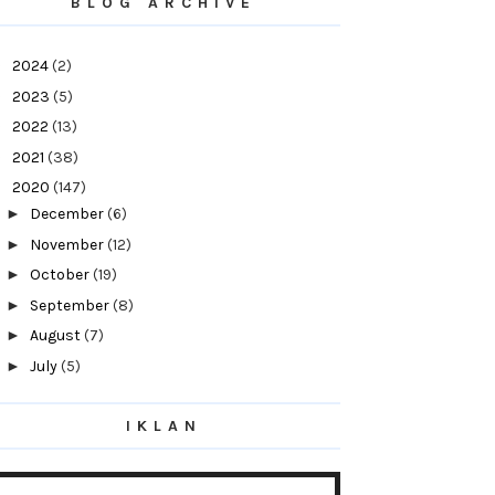
BLOG ARCHIVE
►
2024
(2)
►
2023
(5)
►
2022
(13)
►
2021
(38)
▼
2020
(147)
►
December
(6)
►
November
(12)
►
October
(19)
►
September
(8)
►
August
(7)
►
July
(5)
▼
June
(15)
15 Resipi Masakan Kampung Berasaskan
IKLAN
Ikan Kering M...
Ketahui 5 Tahap Kewangan Peribadi Untuk
Masa Depan...