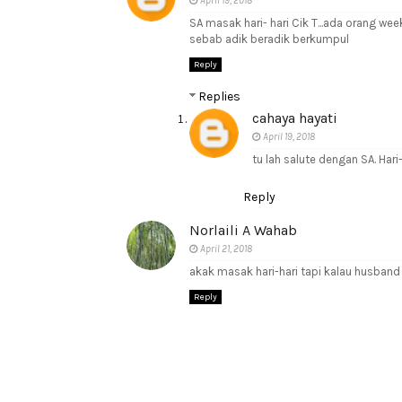
April 19, 2018
SA masak hari- hari Cik T...ada orang we
sebab adik beradik berkumpul
Reply
Replies
cahaya hayati
April 19, 2018
tu lah salute dengan SA. Hari-
Reply
Norlaili A Wahab
April 21, 2018
akak masak hari-hari tapi kalau husband
Reply