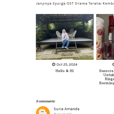
Janjinya Syurga OST Drama Teratai Kemb
Oct 25, 2024
Hello & Hi
Sunscre
Untuk
Ring
Berminy
3 comments:
Suria Amanda