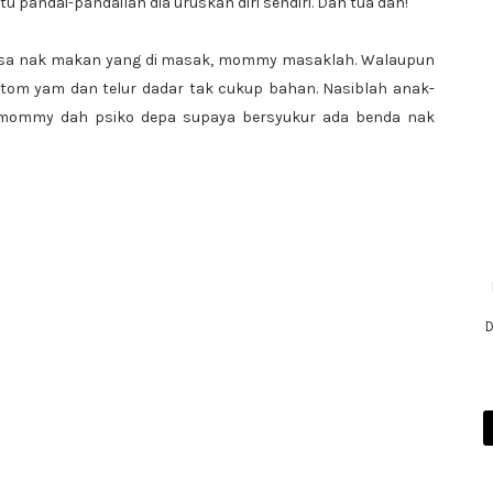
u pandai-pandailah dia uruskan diri sendiri. Dah tua dah!
rasa nak makan yang di masak, mommy masaklah. Walaupun
 tom yam dan telur dadar tak cukup bahan. Nasiblah anak-
 mommy dah psiko depa supaya bersyukur ada benda nak
D