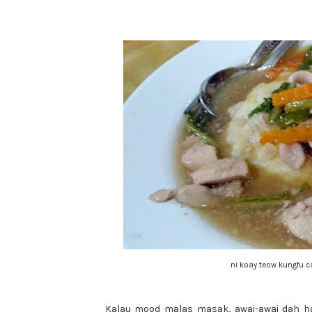
ni koay teow kungfu 
Kalau mood malas masak, awai-awai dah ha