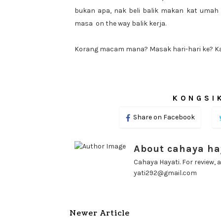
bukan apa, nak beli balik makan kat umah a
masa on the way balik kerja.
Korang macam mana? Masak hari-hari ke? Kal
KONGSIK
Share on Facebook
About cahaya ha
Cahaya Hayati. For review, a
yati292@gmail.com
Newer Article