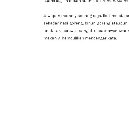
suami lagi eh bukan suami tapi rumah. Suami t
Jawapan mommy senang saja. Ikut mood.. 
sekadar nasi goreng, bihun goreng ataupun
anak tak cerewet sangat sebab awai-awai
makan. Alhamdulillah mendengar kata.