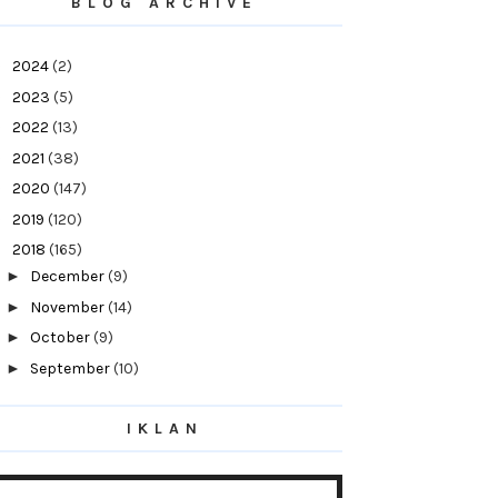
BLOG ARCHIVE
►
2024
(2)
►
2023
(5)
►
2022
(13)
►
2021
(38)
►
2020
(147)
►
2019
(120)
▼
2018
(165)
►
December
(9)
►
November
(14)
►
October
(9)
►
September
(10)
►
August
(13)
IKLAN
►
July
(31)
►
June
(14)
►
May
(10)