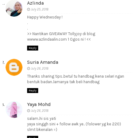
Azlinda
July 25, 2018
Happy Wednesday !
.
.
>> Nantikan GIVEAWAY Tollyjoy di blog
wwww.azlindaalin.com 1 Ogos ni ! <<
Reply
Suria Amanda
July 26, 2018
Thanks sharing tips..betul tu handbag kena selari ngan
bentuk badan..lamanya tak beli handbag
Reply
Yaya Mohd
July 26, 2018
salam..hi sis yati
yaya singgh sini + follow awk ye.. (folower yg ke 220)
slmt bkenalan =)