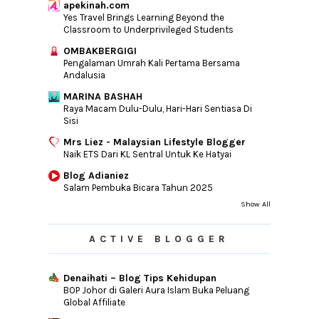
►
2012
(76)
apekinah.com
Yes Travel Brings Learning Beyond the
►
2011
(10)
Classroom to Underprivileged Students
►
2010
(44)
OMBAKBERGIGI
Pengalaman Umrah Kali Pertama Bersama
Andalusia
MARINA BASHAH
Raya Macam Dulu-Dulu, Hari-Hari Sentiasa Di
Sisi
Mrs Liez - Malaysian Lifestyle Blogger
Naik ETS Dari KL Sentral Untuk Ke Hatyai
Blog Adianiez
Salam Pembuka Bicara Tahun 2025
Show All
ACTIVE BLOGGER
Denaihati – Blog Tips Kehidupan
BOP Johor di Galeri Aura Islam Buka Peluang
Global Affiliate