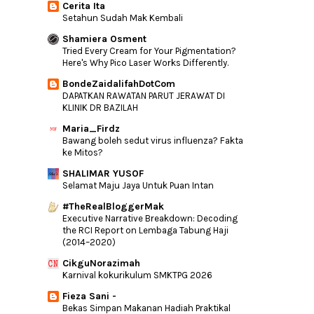
Cerita Ita
Jodohku OST Cinta Tiada Ganti
Setahun Sudah Mak Kembali
Kenali Penyakit Tangan Kaki Dan Mulut
Shamiera Osment
Serta Nasiha...
Tried Every Cream for Your Pigmentation?
Here's Why Pico Laser Works Differently.
Konferensi Ibu Bapa Dan Guru
Aisy Dah Mula Mengaji Iqra
BondeZaidalifahDotCom
DAPATKAN RAWATAN PARUT JERAWAT DI
Cara Mudah Menyimpan Di Tabung Haji
KLINIK DR BAZILAH
SYAMPU RAMBUT KANAK-KANAK CARRIE
Maria_Firdz
JUNIOR ODOUR BUST...
Bawang boleh sedut virus influenza? Fakta
9 Idea Rekabentuk Dapur Terbuka Di
ke Mitos?
Halaman Belakang
SHALIMAR YUSOF
OST Jangan Benci CintaKu | Sampai Bila
Selamat Maju Jaya Untuk Puan Intan
Misha Omar
#TheRealBloggerMak
Cara Tukar Page Orientation Tanpa Affect
Executive Narrative Breakdown: Decoding
Semua Pag...
the RCI Report on Lembaga Tabung Haji
Doa Kasih Sayang Suami Isteri
(2014–2020)
Tempat Untuk Simpan Duit Raya Anak-
CikguNorazimah
Anak Yang Mengu...
Karnival kokurikulum SMKTPG 2026
‘Your Guide to Holiday Shopping Malaysia’ |
Fieza Sani -
Holida...
Bekas Simpan Makanan Hadiah Praktikal