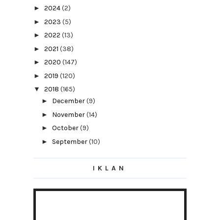
►
2024
(2)
►
2023
(5)
►
2022
(13)
►
2021
(38)
►
2020
(147)
►
2019
(120)
▼
2018
(165)
►
December
(9)
►
November
(14)
►
October
(9)
►
September
(10)
►
August
(13)
IKLAN
▼
July
(31)
HAJAT Lagu Terbaru Hael Husaini
Lakukan 10 Perkara Ini Untuk Cegah HFMD
The Real
Pengalaman Manjakan Diri Di Chanteque