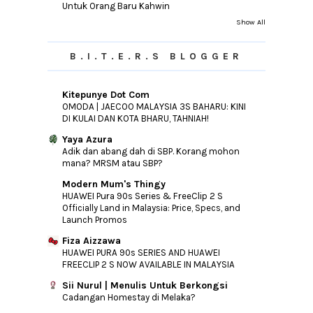
Bukit Indah: An Untapped Real Estate
Untuk Orang Baru Kahwin
Investment De...
Show All
SHEILA MAJID SERENADES FANS IN
WORLD'S OLDEST RAIN...
B.I.T.E.R.S BLOGGER
San Francisco Coffee Dah Mai Penang
Weiii..
Kitepunye Dot Com
►
June
(14)
OMODA | JAECOO MALAYSIA 3S BAHARU: KINI
►
May
(10)
DI KULAI DAN KOTA BHARU, TAHNIAH!
►
April
(18)
Yaya Azura
Adik dan abang dah di SBP. Korang mohon
►
March
(11)
mana? MRSM atau SBP?
►
February
(15)
Modern Mum's Thingy
►
January
(11)
HUAWEI Pura 90s Series & FreeClip 2 S
Officially Land in Malaysia: Price, Specs, and
►
2017
(192)
Launch Promos
►
2016
(240)
Fiza Aizzawa
HUAWEI PURA 90s SERIES AND HUAWEI
►
2015
(346)
FREECLIP 2 S NOW AVAILABLE IN MALAYSIA
►
2014
(46)
Sii Nurul | Menulis Untuk Berkongsi
►
2013
(154)
Cadangan Homestay di Melaka?