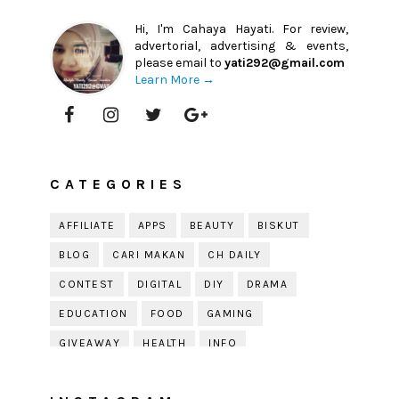
Hi, I'm Cahaya Hayati. For review,
advertorial, advertising & events,
please email to
yati292@gmail.com
Learn More →
CATEGORIES
AFFILIATE
APPS
BEAUTY
BISKUT
BLOG
CARI MAKAN
CH DAILY
CONTEST
DIGITAL
DIY
DRAMA
EDUCATION
FOOD
GAMING
GIVEAWAY
HEALTH
INFO
JOBDIRUMAH.COM
KEK
KESIHATAN