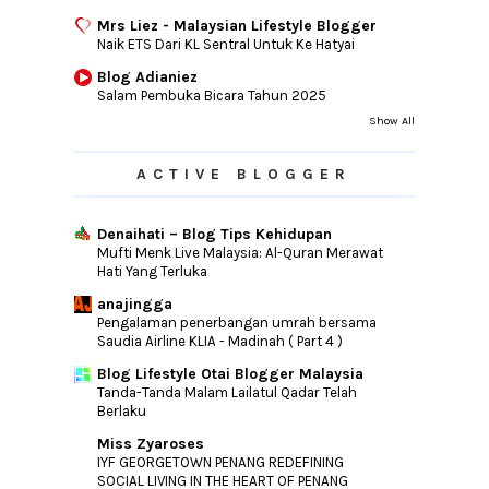
Mrs Liez - Malaysian Lifestyle Blogger
Naik ETS Dari KL Sentral Untuk Ke Hatyai
Blog Adianiez
Salam Pembuka Bicara Tahun 2025
Show All
ACTIVE BLOGGER
Denaihati – Blog Tips Kehidupan
Mufti Menk Live Malaysia: Al-Quran Merawat
Hati Yang Terluka
anajingga
Pengalaman penerbangan umrah bersama
Saudia Airline KLIA - Madinah ( Part 4 )
Blog Lifestyle Otai Blogger Malaysia
Tanda-Tanda Malam Lailatul Qadar Telah
Berlaku
Miss Zyaroses
IYF GEORGETOWN PENANG REDEFINING
SOCIAL LIVING IN THE HEART OF PENANG