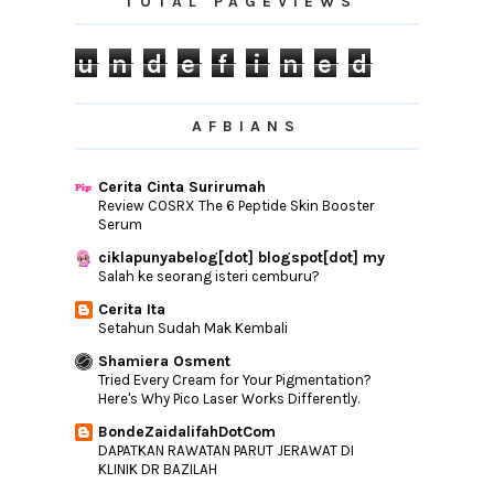
TOTAL PAGEVIEWS
Beza Diet Dan Detoks | Wordless
Wednesday
u
n
d
e
f
i
n
e
d
Nak Block Iklan CPC Rendah Tapi
Terjumpa Iklan 18sx
5 Idea Untuk Rekabentuk Laundry Room
AFBIANS
Tahniah Kakak Aisya!
Mudahnya Daftar Haji Dengan KWSP
Cerita Cinta Surirumah
Akaun 1
Review COSRX The 6 Peptide Skin Booster
Cara Mengemaskini Maklumat
Serum
Pendapatan Peminjam PTPTN
ciklapunyabelog[dot] blogspot[dot] my
Jodohku OST Cinta Tiada Ganti
Salah ke seorang isteri cemburu?
Kenali Penyakit Tangan Kaki Dan Mulut
Cerita Ita
Serta Nasiha...
Setahun Sudah Mak Kembali
Konferensi Ibu Bapa Dan Guru
Shamiera Osment
Aisy Dah Mula Mengaji Iqra
Tried Every Cream for Your Pigmentation?
Here's Why Pico Laser Works Differently.
Cara Mudah Menyimpan Di Tabung Haji
BondeZaidalifahDotCom
SYAMPU RAMBUT KANAK-KANAK CARRIE
JUNIOR ODOUR BUST...
DAPATKAN RAWATAN PARUT JERAWAT DI
KLINIK DR BAZILAH
9 Idea Rekabentuk Dapur Terbuka Di