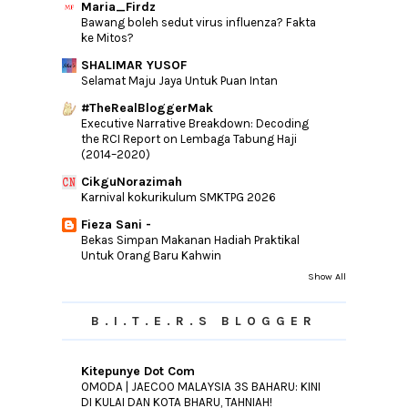
Halaman Belakang
Maria_Firdz
Bawang boleh sedut virus influenza? Fakta
OST Jangan Benci CintaKu | Sampai Bila
ke Mitos?
Misha Omar
SHALIMAR YUSOF
Cara Tukar Page Orientation Tanpa Affect
Semua Pag...
Selamat Maju Jaya Untuk Puan Intan
Doa Kasih Sayang Suami Isteri
#TheRealBloggerMak
Executive Narrative Breakdown: Decoding
Tempat Untuk Simpan Duit Raya Anak-
the RCI Report on Lembaga Tabung Haji
Anak Yang Mengu...
(2014–2020)
‘Your Guide to Holiday Shopping Malaysia’ |
CikguNorazimah
Holida...
Karnival kokurikulum SMKTPG 2026
Bukit Indah: An Untapped Real Estate
Investment De...
Fieza Sani -
Bekas Simpan Makanan Hadiah Praktikal
SHEILA MAJID SERENADES FANS IN
Untuk Orang Baru Kahwin
WORLD'S OLDEST RAIN...
Show All
San Francisco Coffee Dah Mai Penang
Weiii..
B.I.T.E.R.S BLOGGER
►
June
(14)
►
May
(10)
Kitepunye Dot Com
►
April
(18)
OMODA | JAECOO MALAYSIA 3S BAHARU: KINI
DI KULAI DAN KOTA BHARU, TAHNIAH!
►
March
(11)