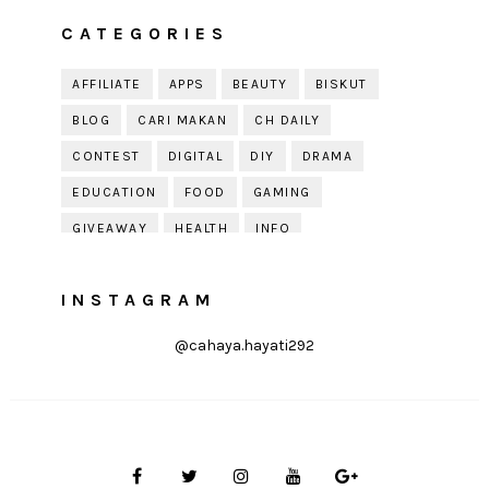
CATEGORIES
AFFILIATE
APPS
BEAUTY
BISKUT
BLOG
CARI MAKAN
CH DAILY
CONTEST
DIGITAL
DIY
DRAMA
EDUCATION
FOOD
GAMING
GIVEAWAY
HEALTH
INFO
JOBDIRUMAH.COM
KEK
KESIHATAN
INSTAGRAM
KISAH KEHIDUPAN
KISAH SERAM
KUIH RAYA
LELAKI
LIFE
LIFESTYLE
@cahaya.hayati292
LIRIK
MOTIVATION
ONLINE SHOPPING
PARENTING
PERKAHWINAN
PHOTOGRAPHY
POLITIK
PRESS RELEASE
PRODUCT REVIEW
PUDING
QOUTE