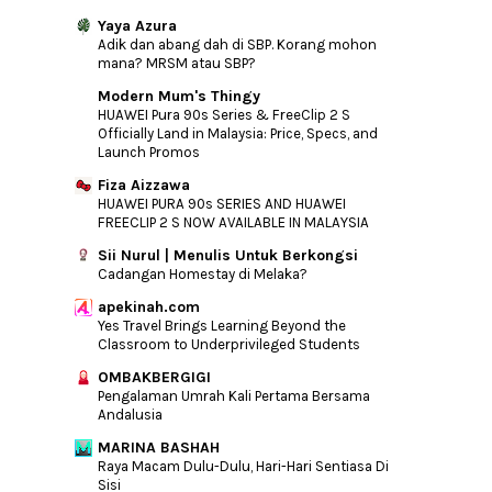
Yaya Azura
►
February
(15)
Adik dan abang dah di SBP. Korang mohon
►
January
(11)
mana? MRSM atau SBP?
►
2017
(192)
Modern Mum's Thingy
HUAWEI Pura 90s Series & FreeClip 2 S
►
2016
(240)
Officially Land in Malaysia: Price, Specs, and
Launch Promos
►
2015
(346)
►
Fiza Aizzawa
2014
(46)
HUAWEI PURA 90s SERIES AND HUAWEI
►
2013
(154)
FREECLIP 2 S NOW AVAILABLE IN MALAYSIA
►
2012
(76)
Sii Nurul | Menulis Untuk Berkongsi
Cadangan Homestay di Melaka?
►
2011
(10)
►
2010
(44)
apekinah.com
Yes Travel Brings Learning Beyond the
Classroom to Underprivileged Students
OMBAKBERGIGI
Pengalaman Umrah Kali Pertama Bersama
Andalusia
MARINA BASHAH
Raya Macam Dulu-Dulu, Hari-Hari Sentiasa Di
Sisi