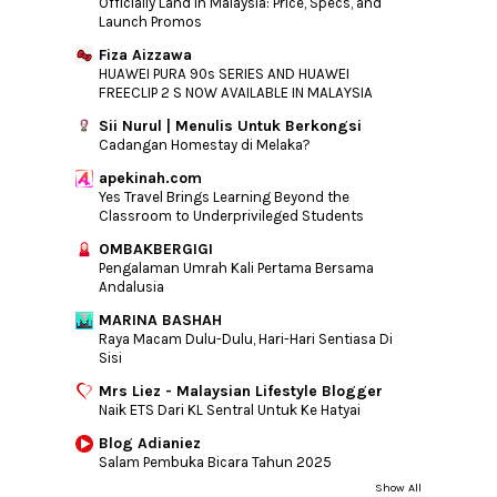
Officially Land in Malaysia: Price, Specs, and
Launch Promos
Fiza Aizzawa
HUAWEI PURA 90s SERIES AND HUAWEI
FREECLIP 2 S NOW AVAILABLE IN MALAYSIA
Sii Nurul | Menulis Untuk Berkongsi
Cadangan Homestay di Melaka?
apekinah.com
Yes Travel Brings Learning Beyond the
Classroom to Underprivileged Students
OMBAKBERGIGI
Pengalaman Umrah Kali Pertama Bersama
Andalusia
MARINA BASHAH
Raya Macam Dulu-Dulu, Hari-Hari Sentiasa Di
Sisi
Mrs Liez - Malaysian Lifestyle Blogger
Naik ETS Dari KL Sentral Untuk Ke Hatyai
Blog Adianiez
Salam Pembuka Bicara Tahun 2025
Show All