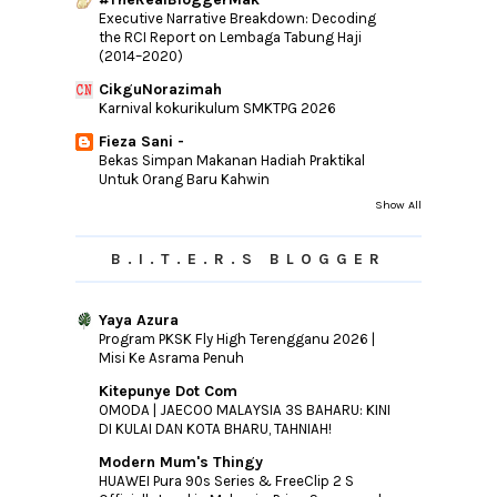
►
August
(19)
Executive Narrative Breakdown: Decoding
the RCI Report on Lembaga Tabung Haji
►
July
(9)
(2014–2020)
►
June
(15)
CikguNorazimah
►
May
(9)
Karnival kokurikulum SMKTPG 2026
►
April
(13)
Fieza Sani -
Bekas Simpan Makanan Hadiah Praktikal
►
March
(15)
Untuk Orang Baru Kahwin
►
February
(15)
Show All
►
January
(12)
B.I.T.E.R.S BLOGGER
►
2016
(240)
►
2015
(346)
Yaya Azura
►
2014
(46)
Program PKSK Fly High Terengganu 2026 |
►
2013
(154)
Misi Ke Asrama Penuh
►
2012
(76)
Kitepunye Dot Com
OMODA | JAECOO MALAYSIA 3S BAHARU: KINI
►
2011
(10)
DI KULAI DAN KOTA BHARU, TAHNIAH!
►
2010
(44)
Modern Mum's Thingy
HUAWEI Pura 90s Series & FreeClip 2 S