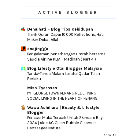
ACTIVE BLOGGER
Denaihati – Blog Tips Kehidupan
Think Quran Capai 10,000 Reflections, Hati
Makin Dekat Allah
anajingga
Pengalaman penerbangan umrah bersama
Saudia Airline KLIA - Madinah ( Part 4 )
Blog Lifestyle Otai Blogger Malaysia
Tanda-Tanda Malam Lailatul Qadar Telah
Berlaku
Miss Zyaroses
IYF GEORGETOWN PENANG REDEFINING
SOCIAL LIVING IN THE HEART OF PENANG
Wawa Ashihara | Beauty & Lifestyle
Blogger
Pencuci Muka Terbaik Untuk Skincare Raya
2024 | Aloe AC Clean Bubble Cleanser
Hansaegee Nature
Show All