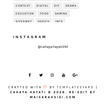
CONTEST
DIGITAL
DIY
DRAMA
EDUCATION
FOOD
GAMING
GIVEAWAY
HEALTH
INFO
JOBDIRUMAH.COM
KEK
KESIHATAN
INSTAGRAM
KISAH KEHIDUPAN
KISAH SERAM
KUIH RAYA
LELAKI
LIFE
LIFESTYLE
@cahaya.hayati292
LIRIK
MOTIVATION
ONLINE SHOPPING
PARENTING
PERKAHWINAN
PHOTOGRAPHY
POLITIK
PRESS RELEASE
PRODUCT REVIEW
PUDING
QOUTE
QUOTE
RAYA
RECIPE
RESEPI
CRAFTED WITH
BY
TEMPLATESYARD
|
REVIEW
SOLEHAH
TIPS
CAHAYA HAYATI
©
2026. RE-EDIT BY
MAISARAHSIDI.COM
TIPS DEKORASI
TIPS KEWANGAN