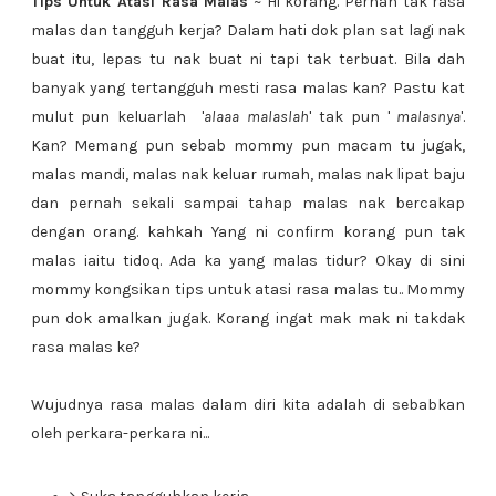
Tips Untuk Atasi Rasa Malas
~ Hi korang. Pernah tak rasa
malas dan tangguh kerja? Dalam hati dok plan sat lagi nak
buat itu, lepas tu nak buat ni tapi tak terbuat. Bila dah
banyak yang tertangguh mesti rasa malas kan? Pastu kat
mulut pun keluarlah '
alaaa malaslah
' tak pun '
malasnya
'.
Kan? Memang pun sebab mommy pun macam tu jugak,
malas mandi, malas nak keluar rumah, malas nak lipat baju
dan pernah sekali sampai tahap malas nak bercakap
dengan orang. kahkah Yang ni confirm korang pun tak
malas iaitu tidoq. Ada ka yang malas tidur? Okay di sini
mommy kongsikan tips untuk atasi rasa malas tu.. Mommy
pun dok amalkan jugak. Korang ingat mak mak ni takdak
rasa malas ke?
Wujudnya rasa malas dalam diri kita adalah di sebabkan
oleh perkara-perkara ni...