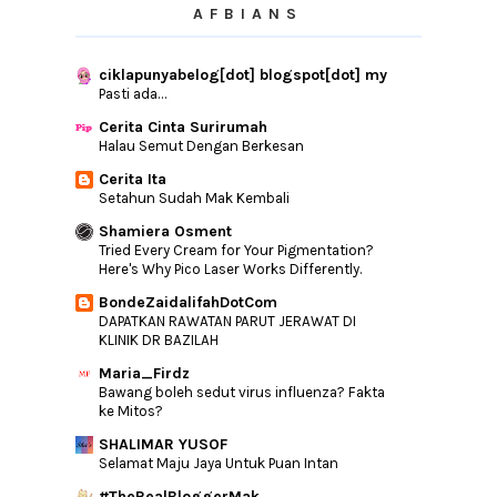
AFBIANS
Join Contest? Why Not?
Hi & Good Morning
ciklapunyabelog[dot] blogspot[dot] my
Masalah Betul Courier Online Shopping
Pasti ada…
Direct China
Padanan Warna Cat Untuk Rumah Impian
Cerita Cinta Surirumah
Halau Semut Dengan Berkesan
Jangan Jadi Blogger Kerana Duit
Cerita Ita
Lagu Tak Tun Tuang
Setahun Sudah Mak Kembali
Kenali Punca Masalah Kulit Muka
Shamiera Osment
Do & Don't Ketika Banjir
Tried Every Cream for Your Pigmentation?
Here's Why Pico Laser Works Differently.
Ini Yang Harus Di Buat Selepas
Menghadapi Banjir a...
BondeZaidalifahDotCom
Nak Bercuti? Make 11.11 Fly Lah Masanya
DAPATKAN RAWATAN PARUT JERAWAT DI
KLINIK DR BAZILAH
Apa Tujuan Awak Menjadi Blogger?
Maria_Firdz
Wanginya Biobax Eau De Parfume
Bawang boleh sedut virus influenza? Fakta
6 Thing I Really Loved About My Jobs
ke Mitos?
SHALIMAR YUSOF
►
October
(29)
Selamat Maju Jaya Untuk Puan Intan
►
September
(14)
#TheRealBloggerMak