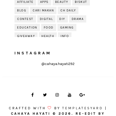
AFFILIATE
APPS
BEAUTY
BISKUT
BLOG
CARI MAKAN
CH DAILY
CONTEST
DIGITAL
DIY
DRAMA
EDUCATION
FOOD
GAMING
GIVEAWAY
HEALTH
INFO
JOBDIRUMAH.COM
KEK
KESIHATAN
INSTAGRAM
KISAH KEHIDUPAN
KISAH SERAM
KUIH RAYA
LELAKI
LIFE
LIFESTYLE
@cahaya.hayati292
LIRIK
MOTIVATION
ONLINE SHOPPING
PARENTING
PERKAHWINAN
PHOTOGRAPHY
POLITIK
PRESS RELEASE
PRODUCT REVIEW
PUDING
QOUTE
QUOTE
RAYA
RECIPE
RESEPI
CRAFTED WITH
BY
TEMPLATESYARD
|
REVIEW
SOLEHAH
TIPS
CAHAYA HAYATI
©
2026. RE-EDIT BY