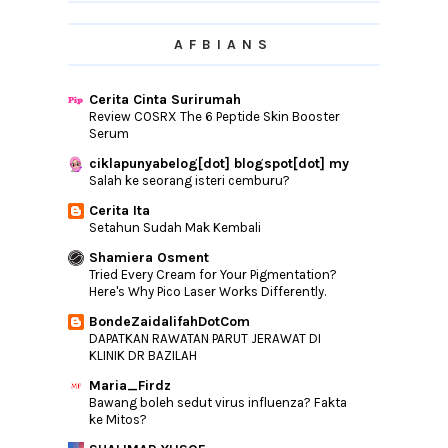
►
May
(1)
AFBIANS
►
April
(4)
►
March
(8)
Cerita Cinta Surirumah
►
February
(4)
Review COSRX The 6 Peptide Skin Booster
►
January
(2)
Serum
►
2020
(147)
ciklapunyabelog[dot] blogspot[dot] my
Salah ke seorang isteri cemburu?
►
2019
(120)
Cerita Ita
►
2018
(165)
Setahun Sudah Mak Kembali
►
2017
(192)
Shamiera Osment
►
2016
(240)
Tried Every Cream for Your Pigmentation?
Here's Why Pico Laser Works Differently.
►
2015
(346)
BondeZaidalifahDotCom
►
2014
(46)
DAPATKAN RAWATAN PARUT JERAWAT DI
►
2013
(154)
KLINIK DR BAZILAH
►
2012
(76)
Maria_Firdz
Bawang boleh sedut virus influenza? Fakta
►
2011
(10)
ke Mitos?
►
2010
(44)