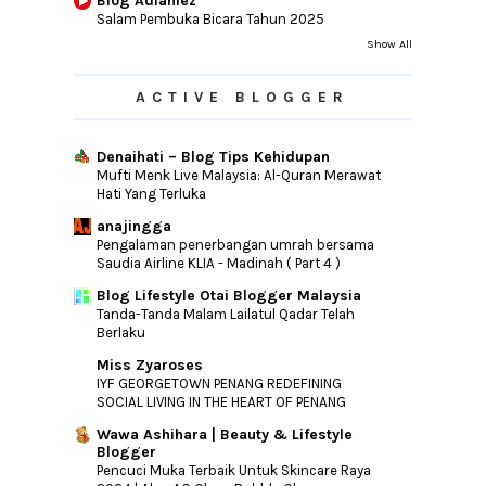
Blog Adianiez
Salam Pembuka Bicara Tahun 2025
Show All
ACTIVE BLOGGER
Denaihati – Blog Tips Kehidupan
Mufti Menk Live Malaysia: Al-Quran Merawat
Hati Yang Terluka
anajingga
Pengalaman penerbangan umrah bersama
Saudia Airline KLIA - Madinah ( Part 4 )
Blog Lifestyle Otai Blogger Malaysia
Tanda-Tanda Malam Lailatul Qadar Telah
Berlaku
Miss Zyaroses
IYF GEORGETOWN PENANG REDEFINING
SOCIAL LIVING IN THE HEART OF PENANG
Wawa Ashihara | Beauty & Lifestyle
Blogger
Pencuci Muka Terbaik Untuk Skincare Raya