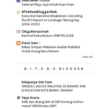
SHALIMAR YUSOF
Selamat Maju Jaya Untuk Puan Intan
#TheRealBloggerMak
Executive Narrative Breakdown: Decoding
the RCI Report on Lembaga Tabung Haji
(2014–2020)
CikguNorazimah
Karnival kokurikulum SMKTPG 2026
Fieza Sani -
Bekas Simpan Makanan Hadiah Praktikal
Untuk Orang Baru Kahwin
Show All
B.I.T.E.R.S BLOGGER
Kitepunye Dot Com
OMODA | JAECOO MALAYSIA 3S BAHARU: KINI
DI KULAI DAN KOTA BHARU, TAHNIAH!
Yaya Azura
Adik dan abang dah di SBP. Korang mohon
mana? MRSM atau SBP?