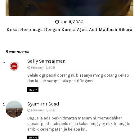
Jun 11, 2020
Kekal Bertenaga Dengan Kurma Ajwa Asli Madinah Rihura
5 comments:
Sally Samsaiman
February 19, 2018
Selalu dgr pasal dorang ni...biasanya mmg dorang cekap
dan laju je sampai bila perlu! Baguss
Reply
Syamimi Saad
February 19, 2018
Bagus la ada perkhidmatan macam ni. memudahkan
urusan. pastu tak perlu risau kalau orng yng nak tolong tu
ambik kesempatan je ke apa kn..
Reply