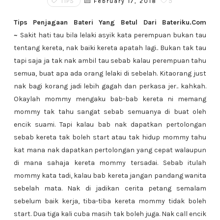
TIPS
5
February 17, 2018
Tips Penjagaan Bateri Yang Betul Dari Bateriku.Com
~
Sakit hati tau bila lelaki asyik kata perempuan bukan tau
tentang kereta, nak baiki kereta apatah lagi.. Bukan tak tau
tapi saja ja tak nak ambil tau sebab kalau perempuan tahu
semua, buat apa ada orang lelaki di sebelah. Kitaorang just
nak bagi korang jadi lebih gagah dan perkasa jer.. kahkah.
Okaylah mommy mengaku bab-bab kereta ni memang
mommy tak tahu sangat sebab semuanya di buat oleh
encik suami. Tapi kalau bab nak dapatkan pertolongan
sebab kereta tak boleh start atau tak hidup mommy tahu
kat mana nak dapatkan pertolongan yang cepat walaupun
di mana sahaja kereta mommy tersadai. Sebab itulah
mommy kata tadi, kalau bab kereta jangan pandang wanita
sebelah mata. Nak di jadikan cerita petang semalam
sebelum baik kerja, tiba-tiba kereta mommy tidak boleh
start. Dua tiga kali cuba masih tak boleh juga. Nak call encik