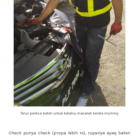
Terus periksa bateri untuk ketahui masalah kereta mommy
Check punya check (propa lebih ni), rupanya ayaq bateri