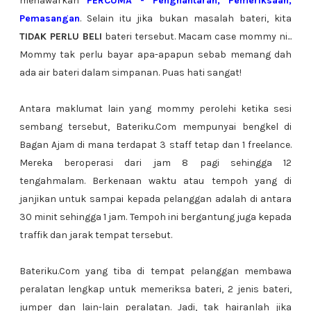
menawarkan
PERCUMA - Penghantaran, Pemeriksaan,
Pemasangan
. Selain itu jika bukan masalah bateri, kita
TIDAK PERLU BELI
bateri tersebut. Macam case mommy ni...
Mommy tak perlu bayar apa-apapun sebab memang dah
ada air bateri dalam simpanan. Puas hati sangat!
Antara maklumat lain yang mommy perolehi ketika sesi
sembang tersebut, Bateriku.Com mempunyai bengkel di
Bagan Ajam di mana terdapat 3 staff tetap dan 1 freelance.
Mereka beroperasi dari jam 8 pagi sehingga 12
tengahmalam. Berkenaan waktu atau tempoh yang di
janjikan untuk sampai kepada pelanggan adalah di antara
30 minit sehingga 1 jam. Tempoh ini bergantung juga kepada
traffik dan jarak tempat tersebut.
Bateriku.Com yang tiba di tempat pelanggan membawa
peralatan lengkap untuk memeriksa bateri, 2 jenis bateri,
jumper dan lain-lain peralatan. Jadi, tak hairanlah jika