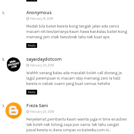
Anonymous
February 19, 2018
Mudah bila bateri kereta kong tengah jalan ada servis
macam nih.terutamanya kaum hawa kan.kalau bateri kong
memang jem otak twrusbrak tahu nak buat apa
Reply
sayaidaydotcom
February 20, 2018
Wahhh senang kalau ada masalah boleh call diorang je.
lagi2 perempuan ni, macam iday memang zero la hal2
kereta ni sebab suami yang buat semua. hehehe
Reply
Fieza Sani
February 22, 2018
Penyelamat..pembantu kaum wanita juga ni time en.asben
tak boleh nak tolong..saya pun sama, tak tahu sangat
pasal kereta ni...kena simpan no.bateriku.com ni...