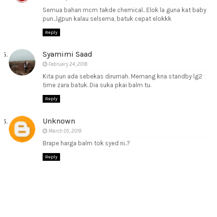
Semua bahan mcm takde chemical.. Elok la guna kat baby
pun...lgpun kalau selsema, batuk cepat elokkk
Reply
Syamimi Saad
February 24, 2018
Kita pun ada sebekas dirumah. Memang kna standby lg2
time zara batuk. Dia suka pkai balm tu.
Reply
Unknown
March 05, 2019
Brape harga balm tok syed ni..?
Reply