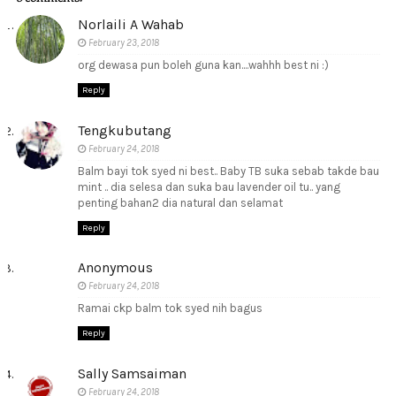
Norlaili A Wahab
February 23, 2018
org dewasa pun boleh guna kan....wahhh best ni :)
Reply
Tengkubutang
February 24, 2018
Balm bayi tok syed ni best.. Baby TB suka sebab takde bau
mint .. dia selesa dan suka bau lavender oil tu.. yang
penting bahan2 dia natural dan selamat
Reply
Anonymous
February 24, 2018
Ramai ckp balm tok syed nih bagus
Reply
Sally Samsaiman
February 24, 2018