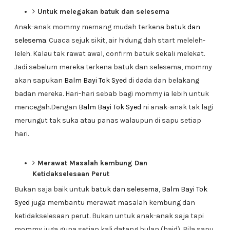
Untuk melegakan batuk dan selesema
Anak-anak mommy memang mudah terkena
batuk dan
selesema
. Cuaca sejuk sikit, air hidung dah start meleleh-
leleh. Kalau tak rawat awal, confirm batuk sekali melekat.
Jadi sebelum mereka terkena batuk dan selesema, mommy
akan sapukan
Balm Bayi Tok Syed
di dada dan belakang
badan mereka. Hari-hari sebab bagi mommy ia lebih untuk
mencegah.Dengan
Balm Bayi Tok Syed
ni anak-anak tak lagi
merungut tak suka atau panas walaupun di sapu setiap
hari.
Merawat Masalah kembung Dan
Ketidakselesaan Perut
Bukan saja baik untuk
batuk dan selesema
,
Balm Bayi Tok
Syed
juga membantu merawat masalah kembung dan
ketidakselesaan perut. Bukan untuk anak-anak saja tapi
mommy juga guna setiap kali datang bulan (haid). Bila sapu