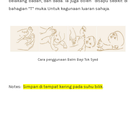
belakang badan, dan dada. Ia juga boleh disapu sedikit di
bahagian “T” muka. Untuk kegunaan luaran sahaja.
Cara penggunaan Balm Bayi Tok Syed
Notes:
Simpan di tempat kering pada suhu bilik
.