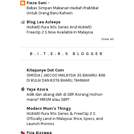
Fieza Sani -
4 Tahun Sekali
Bekas Simpan Makanan Hadiah Praktikal
Untuk Orang Baru Kahwin
Tips Tambah Traffik Blog
Blog Lea Azleeya
►
February
(19)
HUAWEI Pura 90s Series And HUAWEI
Freeclip 2 S Now Available In Malaysia
►
January
(32)
Show All
►
2015
(346)
►
2014
(46)
B.I.T.E.R.S BLOGGER
►
2013
(154)
►
2012
(76)
Kitepunye Dot Com
OMODA | JAECOO MALAYSIA 3S BAHARU: KINI
►
2011
(10)
DI KULAI DAN KOTA BHARU, TAHNIAH!
►
2010
(44)
Yaya Azura
Adik dan abang dah di SBP. Korang mohon
mana? MRSM atau SBP?
Modern Mum's Thingy
HUAWEI Pura 90s Series & FreeClip 2 S
Officially Land in Malaysia: Price, Specs, and
Launch Promos
Fiza Aizzawa