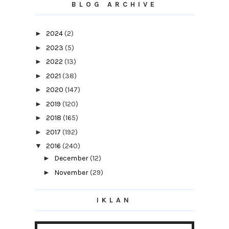
BLOG ARCHIVE
►
2024
(2)
►
2023
(5)
►
2022
(13)
►
2021
(38)
►
2020
(147)
►
2019
(120)
►
2018
(165)
►
2017
(192)
▼
2016
(240)
►
December
(12)
►
November
(29)
►
October
(19)
IKLAN
►
September
(12)
►
August
(15)
►
July
(11)