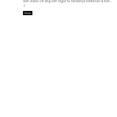
wah...kalau cik abg dah tegur tu..tandanya berkesan la kan...
:)
Reply