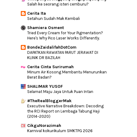
Salah ke seorang isteri cemburu?
Nangis. Bloglist Hilang...
Cerita Ita
Tips Untuk Sentiasa Selesa Dalam
Setahun Sudah Mak Kembali
Perjalanan
Shamiera Osment
Bila Aisy Sakit Perut
Tried Every Cream for Your Pigmentation?
Hanangell Serum Picagari Yang Unik
Here's Why Pico Laser Works Differently.
Tanda - Tanda Awal Strok Haba
BondeZaidalifahDotCom
DAPATKAN RAWATAN PARUT JERAWAT DI
Tak Perlu Nak Catu Sangatlah!
KLINIK DR BAZILAH
Pengalaman Bercuti Di Grand Lexis Port
Dickson - P...
Cerita Cinta Surirumah
Minum Air Kosong Membantu Menurunkan
Wanita Terbahagia
Berat Badan?
Tips Posting
SHALIMAR YUSOF
5 Zikir Pembuka Rezeki
Selamat Maju Jaya Untuk Puan Intan
Bukan Cool Tapi Kool
#TheRealBloggerMak
Executive Narrative Breakdown: Decoding
Pi Mai FM Dan Bertukar Ke Cool FM
the RCI Report on Lembaga Tabung Haji
Wordless : Erti Hidup
(2014–2020)
Kempen Derma Buku anjuran PROGRESS
CikguNorazimah
SMART Selangor
Karnival kokurikulum SMKTPG 2026
Wordless: Stay Positive