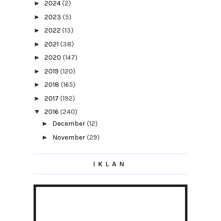
►
2024
(2)
►
2023
(5)
►
2022
(13)
►
2021
(38)
►
2020
(147)
►
2019
(120)
►
2018
(165)
►
2017
(192)
▼
2016
(240)
►
December
(12)
►
November
(29)
►
October
(19)
IKLAN
►
September
(12)
►
August
(15)
►
July
(11)
►
June
(22)
►
May
(24)