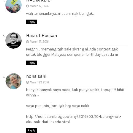
March 17, 2016
wah ....menariknya...macam nak beli gak..
Reply
Hasrul Hassan
March 17, 2016
Perghh .. memang tgh sale skrang ni. Ada contest gak
untuk blogger Malaysia sempenan birthday Lazada ni
Reply
nona sani
March 21, 2016
banyak banyak saya baca, kak punye unikk, topup !!!! hihii~
winnn ~
saya pun join, jom tgk brg saya nakk
http://nonasani.blogspot.my/2016/03/10-barang-hot-
aku-nak-dari-lazada.html
Reply