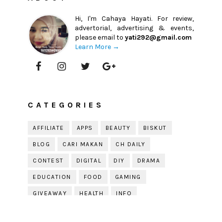
Hi, I'm Cahaya Hayati. For review,
advertorial, advertising & events,
please email to
yati292@gmail.com
Learn More →
CATEGORIES
AFFILIATE
APPS
BEAUTY
BISKUT
BLOG
CARI MAKAN
CH DAILY
CONTEST
DIGITAL
DIY
DRAMA
EDUCATION
FOOD
GAMING
GIVEAWAY
HEALTH
INFO
JOBDIRUMAH.COM
KEK
KESIHATAN