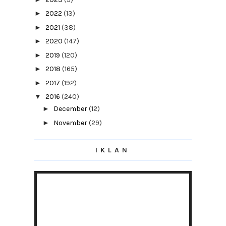
►
2022
(13)
►
2021
(38)
►
2020
(147)
►
2019
(120)
►
2018
(165)
►
2017
(192)
▼
2016
(240)
►
December
(12)
►
November
(29)
►
October
(19)
IKLAN
►
September
(12)
►
August
(15)
►
July
(11)
►
June
(22)
►
May
(24)
►
April
(17)