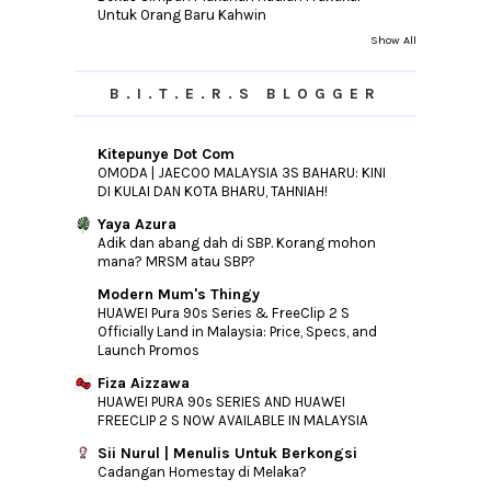
Untuk Orang Baru Kahwin
►
January
(32)
Show All
►
2015
(346)
►
2014
(46)
B.I.T.E.R.S BLOGGER
►
2013
(154)
►
2012
(76)
Kitepunye Dot Com
OMODA | JAECOO MALAYSIA 3S BAHARU: KINI
►
2011
(10)
DI KULAI DAN KOTA BHARU, TAHNIAH!
►
2010
(44)
Yaya Azura
Adik dan abang dah di SBP. Korang mohon
mana? MRSM atau SBP?
Modern Mum's Thingy
HUAWEI Pura 90s Series & FreeClip 2 S
Officially Land in Malaysia: Price, Specs, and
Launch Promos
Fiza Aizzawa
HUAWEI PURA 90s SERIES AND HUAWEI
FREECLIP 2 S NOW AVAILABLE IN MALAYSIA
Sii Nurul | Menulis Untuk Berkongsi
Cadangan Homestay di Melaka?