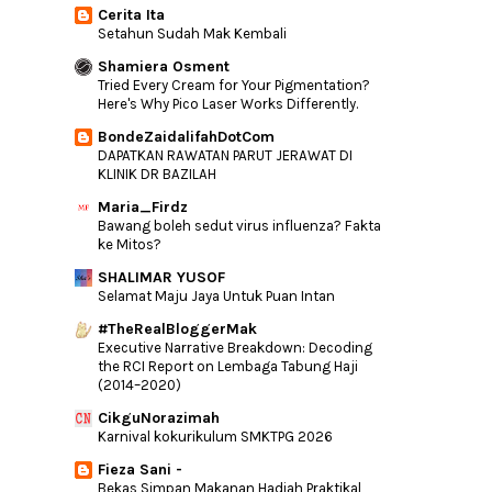
Cerita Ita
Hanangell Serum Picagari Yang Unik
Setahun Sudah Mak Kembali
Tanda - Tanda Awal Strok Haba
Shamiera Osment
Tried Every Cream for Your Pigmentation?
Tak Perlu Nak Catu Sangatlah!
Here's Why Pico Laser Works Differently.
Pengalaman Bercuti Di Grand Lexis Port
Dickson - P...
BondeZaidalifahDotCom
DAPATKAN RAWATAN PARUT JERAWAT DI
Wanita Terbahagia
KLINIK DR BAZILAH
Tips Posting
Maria_Firdz
5 Zikir Pembuka Rezeki
Bawang boleh sedut virus influenza? Fakta
ke Mitos?
Bukan Cool Tapi Kool
SHALIMAR YUSOF
Pi Mai FM Dan Bertukar Ke Cool FM
Selamat Maju Jaya Untuk Puan Intan
Wordless : Erti Hidup
#TheRealBloggerMak
Kempen Derma Buku anjuran PROGRESS
Executive Narrative Breakdown: Decoding
SMART Selangor
the RCI Report on Lembaga Tabung Haji
Wordless: Stay Positive
(2014–2020)
4 Tahun Sekali
CikguNorazimah
Karnival kokurikulum SMKTPG 2026
Tips Tambah Traffik Blog
Fieza Sani -
►
February
(19)
Bekas Simpan Makanan Hadiah Praktikal