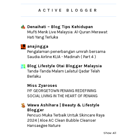
ACTIVE BLOGGER
Denaihati – Blog Tips Kehidupan
Mufti Menk Live Malaysia: Al-Quran Merawat
Hati Yang Terluka
anajingga
Pengalaman penerbangan umrah bersama
Saudia Airline KLIA - Madinah ( Part 4 )
Blog Lifestyle Otai Blogger Malaysia
Tanda-Tanda Malam Lailatul Qadar Telah
Berlaku
Miss Zyaroses
IYF GEORGETOWN PENANG REDEFINING
SOCIAL LIVING IN THE HEART OF PENANG
Wawa Ashihara | Beauty & Lifestyle
Blogger
Pencuci Muka Terbaik Untuk Skincare Raya
2024 | Aloe AC Clean Bubble Cleanser
Hansaegee Nature
Show All