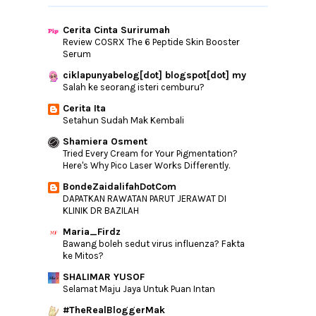
Wordless : Kalau Tak Boleh Terima....
Pasaran Ekonomi Sekarang Adalah
Cerita Cinta Surirumah
Peluang Besar Kepa...
Review COSRX The 6 Peptide Skin Booster
Mini Giveaway Diari Jejaka Hangat 2015
Serum
Sahabat Sepertimana Yang Kita Nak?
ciklapunyabelog[dot] blogspot[dot] my
Salah ke seorang isteri cemburu?
SEGMEN KLIK-KLIK NUFFNANG
Cerita Ita
Wordless | Sometimes
Setahun Sudah Mak Kembali
Petua dibuka Pintu Rezeki
Shamiera Osment
Souvenirs dari Europe Giveaway Contest
Tried Every Cream for Your Pigmentation?
Here's Why Pico Laser Works Differently.
Stylo Outfit - Kedai Jersi Bola Murah
Kasihnya Anak, Bagaimana?
BondeZaidalifahDotCom
DAPATKAN RAWATAN PARUT JERAWAT DI
Bateri Handphone Samsung Memang Tak
KLINIK DR BAZILAH
Tahan Eh?
Maria_Firdz
PERUBATAN NATUROPATI PERTAMA DI
Bawang boleh sedut virus influenza? Fakta
MELAKA
ke Mitos?
Benarkah?
SHALIMAR YUSOF
Emak
Selamat Maju Jaya Untuk Puan Intan
Cara Mengucapkan 'Selamat Tinggal'
#TheRealBloggerMak
Kepada Lampin