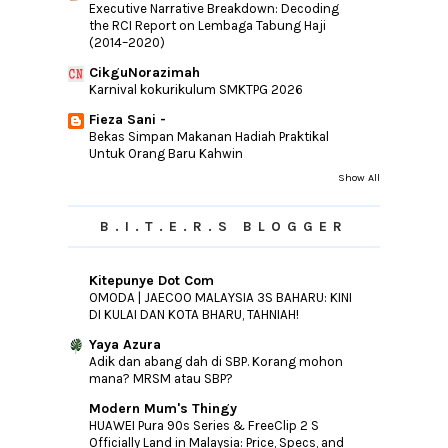
Executive Narrative Breakdown: Decoding
Mandi Kolam Pula
the RCI Report on Lembaga Tabung Haji
(2014–2020)
Seronoknya Mandi Laut
CikguNorazimah
Ranking Alexa www.yatizul.com
Karnival kokurikulum SMKTPG 2026
Tak Nak Ke Sekolah!
Fieza Sani -
Laptop Baru!
Bekas Simpan Makanan Hadiah Praktikal
Untuk Orang Baru Kahwin
►
July
(31)
Show All
►
June
(40)
►
May
(37)
B.I.T.E.R.S BLOGGER
►
April
(22)
►
March
(26)
Kitepunye Dot Com
OMODA | JAECOO MALAYSIA 3S BAHARU: KINI
►
February
(16)
DI KULAI DAN KOTA BHARU, TAHNIAH!
►
January
(11)
Yaya Azura
►
2014
(46)
Adik dan abang dah di SBP. Korang mohon
mana? MRSM atau SBP?
►
2013
(154)
Modern Mum's Thingy
►
2012
(76)
HUAWEI Pura 90s Series & FreeClip 2 S
►
Officially Land in Malaysia: Price, Specs, and
2011
(10)