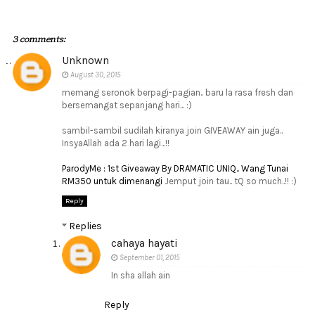
3 comments:
Unknown
August 30, 2015
memang seronok berpagi-pagian.. baru la rasa fresh dan
bersemangat sepanjang hari... :)
sambil-sambil sudilah kiranya join GIVEAWAY ain juga..
InsyaAllah ada 2 hari lagi...!!
ParodyMe : 1st Giveaway By DRAMATIC UNIQ.. Wang Tunai
RM350 untuk dimenangi
Jemput join tau.. tQ so much..!! :)
Reply
Replies
cahaya hayati
September 01, 2015
In sha allah ain
Reply