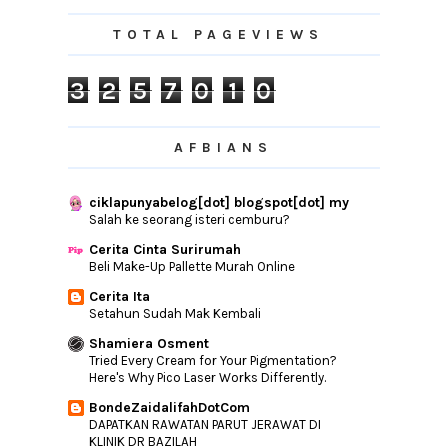
Wordless | Apa Itu Dhuha?
TOTAL PAGEVIEWS
Kekal Dilindungi Ketika Berkongsi
Kemeriahan Hari...
Pengalaman Shopping Baju Raya Anak-
3
2
5
7
0
1
0
Anak Tanpa Daddy
CHOMEL Membantu Menjaga Kebersihan
Dan Kesihatan S...
AFBIANS
Awas! 10 Perangkap Syaitan.
Pak Mat Kerang Rebus | Style Orang Perak
ciklapunyabelog[dot] blogspot[dot] my
Selepas T...
Salah ke seorang isteri cemburu?
►
May
(10)
Cerita Cinta Surirumah
Beli Make-Up Pallette Murah Online
►
April
(18)
Cerita Ita
►
March
(11)
Setahun Sudah Mak Kembali
►
February
(15)
Shamiera Osment
►
January
(11)
Tried Every Cream for Your Pigmentation?
Here's Why Pico Laser Works Differently.
►
2017
(192)
BondeZaidalifahDotCom
►
2016
(240)
DAPATKAN RAWATAN PARUT JERAWAT DI
KLINIK DR BAZILAH
►
2015
(346)