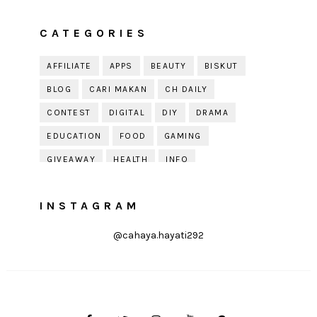
CATEGORIES
AFFILIATE
APPS
BEAUTY
BISKUT
BLOG
CARI MAKAN
CH DAILY
CONTEST
DIGITAL
DIY
DRAMA
EDUCATION
FOOD
GAMING
GIVEAWAY
HEALTH
INFO
JOBDIRUMAH.COM
KEK
KESIHATAN
INSTAGRAM
KISAH KEHIDUPAN
KISAH SERAM
KUIH RAYA
LELAKI
LIFE
LIFESTYLE
@cahaya.hayati292
LIRIK
MOTIVATION
ONLINE SHOPPING
PARENTING
PERKAHWINAN
PHOTOGRAPHY
POLITIK
PRESS RELEASE