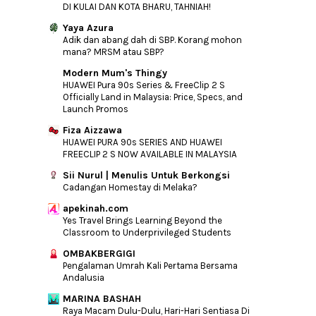
DI KULAI DAN KOTA BHARU, TAHNIAH!
Yaya Azura
Adik dan abang dah di SBP. Korang mohon
mana? MRSM atau SBP?
Modern Mum's Thingy
HUAWEI Pura 90s Series & FreeClip 2 S
Officially Land in Malaysia: Price, Specs, and
Launch Promos
Fiza Aizzawa
HUAWEI PURA 90s SERIES AND HUAWEI
FREECLIP 2 S NOW AVAILABLE IN MALAYSIA
Sii Nurul | Menulis Untuk Berkongsi
Cadangan Homestay di Melaka?
apekinah.com
Yes Travel Brings Learning Beyond the
Classroom to Underprivileged Students
OMBAKBERGIGI
Pengalaman Umrah Kali Pertama Bersama
Andalusia
MARINA BASHAH
Raya Macam Dulu-Dulu, Hari-Hari Sentiasa Di