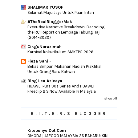
►
2014
(46)
SHALIMAR YUSOF
Selamat Maju Jaya Untuk Puan Intan
►
2013
(154)
#TheRealBloggerMak
►
2012
(76)
Executive Narrative Breakdown: Decoding
►
the RCI Report on Lembaga Tabung Haji
2011
(10)
(2014–2020)
►
2010
(44)
CikguNorazimah
Karnival kokurikulum SMKTPG 2026
Fieza Sani -
Bekas Simpan Makanan Hadiah Praktikal
Untuk Orang Baru Kahwin
Blog Lea Azleeya
HUAWEI Pura 90s Series And HUAWEI
Freeclip 2 S Now Available In Malaysia
Show All
B.I.T.E.R.S BLOGGER
Kitepunye Dot Com
OMODA | JAECOO MALAYSIA 3S BAHARU: KINI