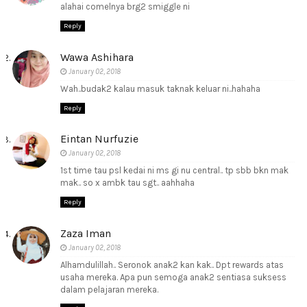
alahai comelnya brg2 smiggle ni
Reply
Wawa Ashihara
January 02, 2018
Wah..budak2 kalau masuk taknak keluar ni..hahaha
Reply
Eintan Nurfuzie
January 02, 2018
1st time tau psl kedai ni ms gi nu central.. tp sbb bkn mak
mak.. so x ambk tau sgt.. aahhaha
Reply
Zaza Iman
January 02, 2018
Alhamdulillah.. Seronok anak2 kan kak.. Dpt rewards atas
usaha mereka. Apa pun semoga anak2 sentiasa suksess
dalam pelajaran mereka.