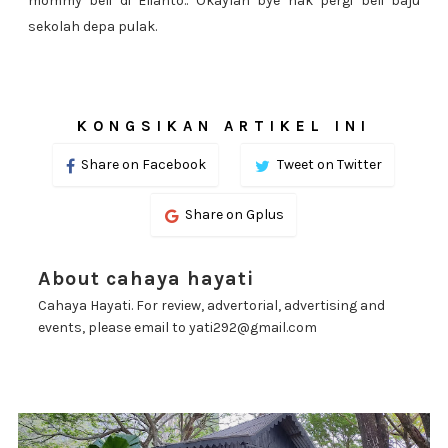
mommy beli di Elianto.. Okaylah bye nak pergi beli baju
sekolah depa pulak.
KONGSIKAN ARTIKEL INI
Share on Facebook
Tweet on Twitter
Share on Gplus
About cahaya hayati
Cahaya Hayati. For review, advertorial, advertising and
events, please email to yati292@gmail.com