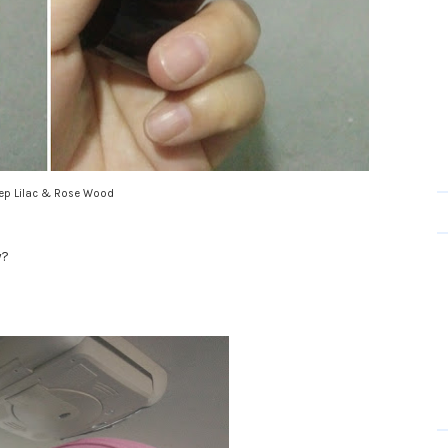
ep Lilac & Rose Wood
y?