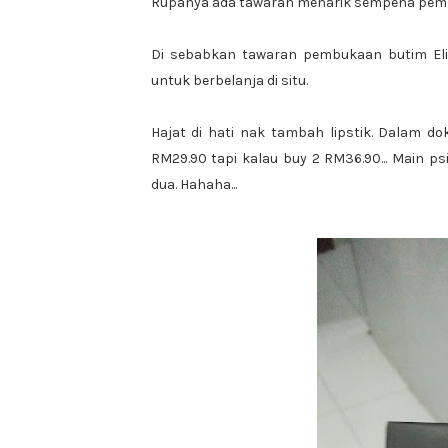
Rupanya ada tawaran menarik sempena pembu
Di sebabkan tawaran pembukaan butim El
untuk berbelanja di situ.
Hajat di hati nak tambah lipstik. Dalam do
RM29.90 tapi kalau buy 2 RM36.90... Main psi
dua. Hahaha...