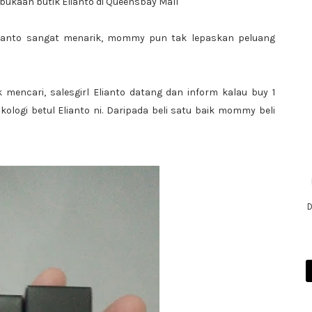
kaan butik Elianto di Queensbay Mall
ianto sangat menarik, mommy pun tak lepaskan peluang
k mencari, salesgirl Elianto datang dan inform kalau buy 1
kologi betul Elianto ni. Daripada beli satu baik mommy beli
D