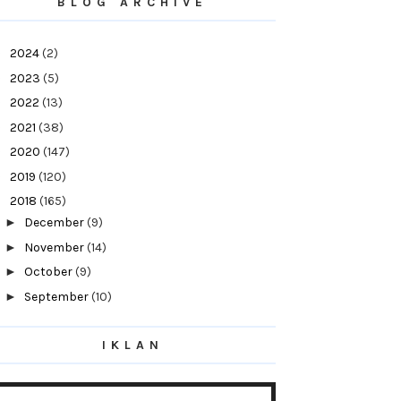
BLOG ARCHIVE
►
2024
(2)
►
2023
(5)
►
2022
(13)
►
2021
(38)
►
2020
(147)
►
2019
(120)
▼
2018
(165)
►
December
(9)
►
November
(14)
►
October
(9)
►
September
(10)
►
August
(13)
IKLAN
►
July
(31)
►
June
(14)
►
May
(10)