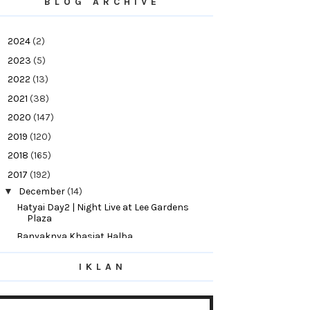
BLOG ARCHIVE
►
2024
(2)
►
2023
(5)
►
2022
(13)
►
2021
(38)
►
2020
(147)
►
2019
(120)
►
2018
(165)
▼
2017
(192)
▼
December
(14)
Hatyai Day2 | Night Live at Lee Gardens
Plaza
Banyaknya Khasiat Halba
Hatyai Day 2 | Shamila Beach, Songkhla
IKLAN
TENGKUBUTANG'S GIVEAWAY! HAPPY
BIRTHDAY HUBBY AND ...
8 Idea Menarik Untuk Jadikan Bilik Tidur