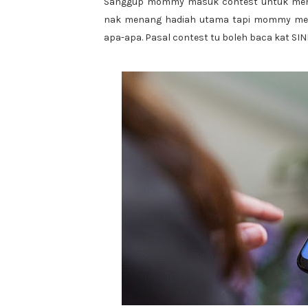
Sanggup mommy masuk contest untuk m
nak menang hadiah utama tapi mommy menan
apa-apa. Pasal contest tu boleh baca kat SINI