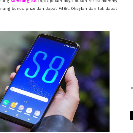
enang
Samsung S8
tapi apakan daya bukan rezeki mommy
g bonus prize dan dapat FitBit. Okaylah dari tak dapat
.
D