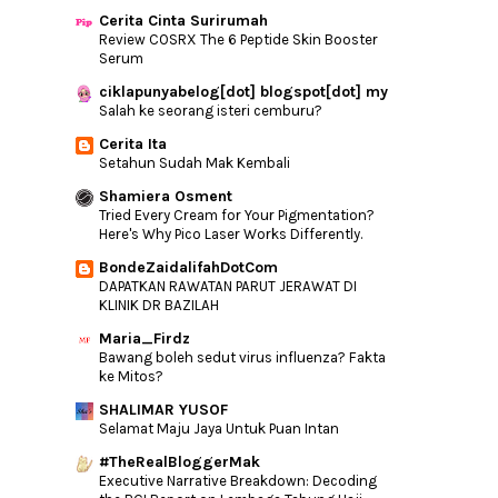
Cerita Cinta Surirumah
10 Sebab Anda Di Cari Oleh LHDN
Review COSRX The 6 Peptide Skin Booster
StabThe Stone | Cafe Western Food Sedap
Serum
Di Tikam Batu
ciklapunyabelog[dot] blogspot[dot] my
Baju Raya 2019 | Tempah Atau Beli Siap?
Salah ke seorang isteri cemburu?
Nikmati Diskaun Hebat Matta Fair Dengan
Cerita Ita
Traveloka ...
Setahun Sudah Mak Kembali
5 Petua Rezeki Sentiasa Ada Dan Berkat
Shamiera Osment
Dah Buat E-Filing?
Tried Every Cream for Your Pigmentation?
Here's Why Pico Laser Works Differently.
Nasi Kandar Ali, Nasi Kandar Sedap Di
Parit Buntar
BondeZaidalifahDotCom
Officially 39
DAPATKAN RAWATAN PARUT JERAWAT DI
KLINIK DR BAZILAH
►
February
(10)
Maria_Firdz
►
January
(12)
Bawang boleh sedut virus influenza? Fakta
ke Mitos?
►
2018
(165)
SHALIMAR YUSOF
►
2017
(192)
Selamat Maju Jaya Untuk Puan Intan
►
2016
(240)
#TheRealBloggerMak
Executive Narrative Breakdown: Decoding
►
2015
(346)