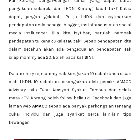
Hai korang. Dengar-dengar ramai yang dapat surat
pengakuan sukarela dari LHDN. Korang dapat tak? Kalau
dapat, jangan gelabah. Pi ja LHDN dan isytiharkan
pendapatan anda sebagai blogger, instafamous atas social
media insfluencer. Bila kita isytihar, barulah nampak
pendapatan tu kena cukai atau tak? Sebab pendapatan kita
dalam setahun akan ada pengecualian pendapatan. Tak
silap mommy ada 20. Boleh baca kat
SINI
.
Dalam entry ni, mommy nak kongsikan 10 sebab anda dicari
oleh LHDN. 10 sebab ini dikongsikan oleh pemilik AMACC
Advisory iaitu Tuan Amsyari Syakur. Famous dan selalu
masuk TV. Korang boleh follow beliau di Facebook dan juga
laman web
AMACC
sebab ada banyak perkongsian tentang
cukai individu dan juga syarikat serta lain-lain tips
kewangan.