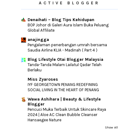
ACTIVE BLOGGER
Denaihati – Blog Tips Kehidupan
BOP Johor di Galeri Aura Islam Buka Peluang
Global Affiliate
anajingga
Pengalaman penerbangan umrah bersama
Saudia Airline KLIA - Madinah ( Part 4 )
Blog Lifestyle Otai Blogger Malaysia
Tanda-Tanda Malam Lailatul Qadar Telah
Berlaku
Miss Zyaroses
IYF GEORGETOWN PENANG REDEFINING
SOCIAL LIVING IN THE HEART OF PENANG
Wawa Ashihara | Beauty & Lifestyle
Blogger
Pencuci Muka Terbaik Untuk Skincare Raya
2024 | Aloe AC Clean Bubble Cleanser
Hansaegee Nature
Show All