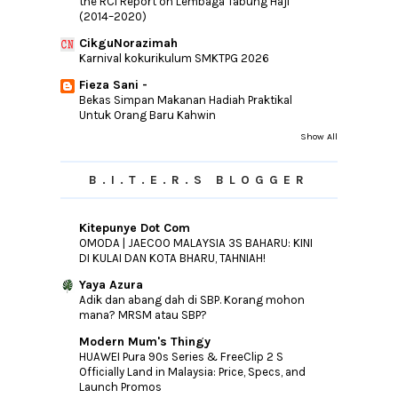
the RCI Report on Lembaga Tabung Haji
►
2014
(46)
(2014–2020)
►
2013
(154)
CikguNorazimah
Karnival kokurikulum SMKTPG 2026
►
2012
(76)
Fieza Sani -
►
2011
(10)
Bekas Simpan Makanan Hadiah Praktikal
►
2010
(44)
Untuk Orang Baru Kahwin
Show All
B.I.T.E.R.S BLOGGER
Kitepunye Dot Com
OMODA | JAECOO MALAYSIA 3S BAHARU: KINI
DI KULAI DAN KOTA BHARU, TAHNIAH!
Yaya Azura
Adik dan abang dah di SBP. Korang mohon
mana? MRSM atau SBP?
Modern Mum's Thingy
HUAWEI Pura 90s Series & FreeClip 2 S
Officially Land in Malaysia: Price, Specs, and
Launch Promos