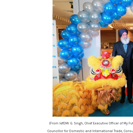
(From left)Mr G. Singh, Chief Executive Officer of My
Councillor for Domestic and International Trade, Con