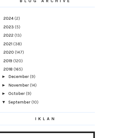
BLOG ARCHIVE
►
2024
(2)
►
2023
(5)
►
2022
(13)
►
2021
(38)
►
2020
(147)
►
2019
(120)
▼
2018
(165)
►
December
(9)
►
November
(14)
►
October
(9)
▼
September
(10)
KISAH SERAM DI UUM - PART 1
Anak Hadapi Peperiksaan, Apa Mak Ayah
IKLAN
Perlu Buat?
Wordless