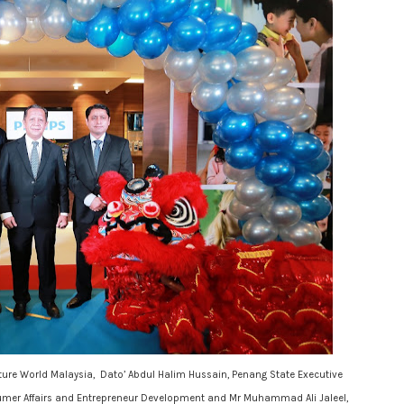
 Future World Malaysia, Dato’ Abdul Halim Hussain, Penang State Executive
sumer Affairs and Entrepreneur Development and Mr Muhammad Ali Jaleel,