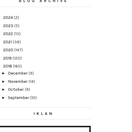
BLOG ARCHIVE
►
2024
(2)
►
2023
(5)
►
2022
(13)
►
2021
(38)
►
2020
(147)
►
2019
(120)
▼
2018
(165)
►
December
(9)
►
November
(14)
►
October
(9)
►
September
(10)
►
August
(13)
IKLAN
►
July
(31)
►
June
(14)
►
May
(10)