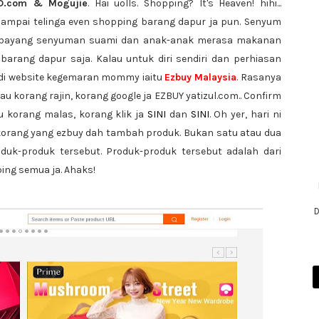
JD.com & Mogujie
. Hai uolls. Shopping? It's Heaven! hihi...
ampai telinga even shopping barang dapur ja pun. Senyum
erbayang senyuman suami dan anak-anak merasa makanan
g barang dapur saja. Kalau untuk diri sendiri dan perhiasan
di website kegemaran mommy iaitu
Ezbuy Malaysia
. Rasanya
 korang rajin, korang google ja EZBUY yatizul.com.. Confirm
 korang malas, korang klik ja
SINI
dan
SINI
. Oh yer, hari ni
korang yang ezbuy dah tambah produk. Bukan satu atau dua
oduk-produk tersebut. Produk-produk tersebut adalah dari
ng semua ja. Ahaks!
D