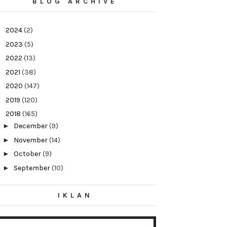
BLOG ARCHIVE
►
2024
(2)
►
2023
(5)
►
2022
(13)
►
2021
(38)
►
2020
(147)
►
2019
(120)
▼
2018
(165)
►
December
(9)
►
November
(14)
►
October
(9)
►
September
(10)
►
August
(13)
IKLAN
►
July
(31)
►
June
(14)
►
May
(10)