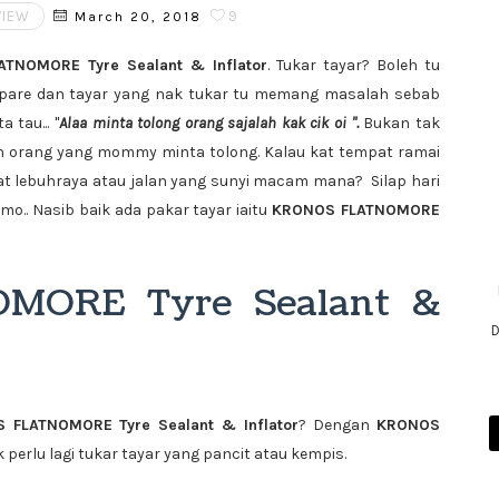
VIEW
9
March 20, 2018
ATNOMORE Tyre Sealant & Inflator
. Tukar tayar? Boleh tu
spare dan tayar yang nak tukar tu memang masalah sebab
 tau... "
Alaa minta tolong orang sajalah kak cik oi ".
Bukan tak
ah orang yang mommy minta tolong. Kalau kat tempat ramai
kat lebuhraya atau jalan yang sunyi macam mana? Silap hari
.. Nasib baik ada pakar tayar iaitu
KRONOS FLATNOMORE
MORE Tyre Sealant &
D
 FLATNOMORE Tyre Sealant & Inflator
? Dengan
KRONOS
ak perlu lagi tukar tayar yang pancit atau kempis.