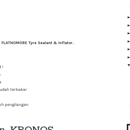
FLATNOMORE Tyre Sealant & Inflator
...
 !
n
a
udah terbakar
ikh pengilangan