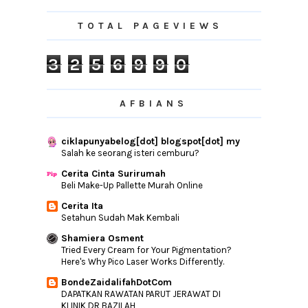
41 Facebook Page AFBians Yang Menarik
Untuk Di Follow
TOTAL PAGEVIEWS
JOI KinderTab | Tablet Khas Kanak-Kanak
Pejamkan Mata - Malique feat. Dayang
3
2
5
6
9
9
0
Nurfaizah
Tak Sangka Blog Cahaya Hayati Dah 1000
Entry
AFBIANS
Cerita Ride Bertiga
Aisy Ke Taska
ciklapunyabelog[dot] blogspot[dot] my
Semburan Ajaib Biobax Cool Theraphy
Salah ke seorang isteri cemburu?
Untuk Melegaka...
Cerita Cinta Surirumah
Wajib Ada Stok Makanan Kering
Beli Make-Up Pallette Murah Online
Lunch Di D'Dapor
Cerita Ita
Jalan-Jalan Naik Komuter ke Padang
Setahun Sudah Mak Kembali
Besar, Perlis
Shamiera Osment
Tiada Lagi Hutang PTPTN
Tried Every Cream for Your Pigmentation?
Here's Why Pico Laser Works Differently.
►
July
(9)
BondeZaidalifahDotCom
►
June
(15)
DAPATKAN RAWATAN PARUT JERAWAT DI
►
May
(9)
KLINIK DR BAZILAH