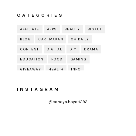
CATEGORIES
AFFILIATE
APPS
BEAUTY
BISKUT
BLOG
CARI MAKAN
CH DAILY
CONTEST
DIGITAL
DIY
DRAMA
EDUCATION
FOOD
GAMING
GIVEAWAY
HEALTH
INFO
JOBDIRUMAH.COM
KEK
KESIHATAN
INSTAGRAM
KISAH KEHIDUPAN
KISAH SERAM
KUIH RAYA
LELAKI
LIFE
LIFESTYLE
@cahaya.hayati292
LIRIK
MOTIVATION
ONLINE SHOPPING
PARENTING
PERKAHWINAN
PHOTOGRAPHY
POLITIK
PRESS RELEASE