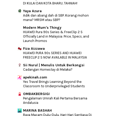
DI KULAI DAN KOTA BHARU, TAHNIAH!
Yaya Azura
Adik dan abang dah di SBP. Korang mohon
mana? MRSM atau SBP?
Modern Mum's Thingy
HUAWEI Pura 90s Series & FreeClip 2 S
Officially Land in Malaysia: Price, Specs, and
Launch Promos
Fiza Aizzawa
HUAWEI PURA 90s SERIES AND HUAWEI
FREECLIP 2 S NOW AVAILABLE IN MALAYSIA
Sii Nurul | Menulis Untuk Berkongsi
Cadangan Homestay di Melaka?
apekinah.com
Yes Travel Brings Learning Beyond the
Classroom to Underprivileged Students
OMBAKBERGIGI
Pengalaman Umrah Kali Pertama Bersama
Andalusia
MARINA BASHAH
Raya Macam Dulu-Dulu, Hari-Hari Sentiasa Di