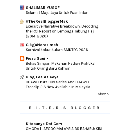
►
April
(13)
SHALIMAR YUSOF
Selamat Maju Jaya Untuk Puan Intan
►
March
(15)
►
#TheRealBloggerMak
February
(15)
Executive Narrative Breakdown: Decoding
►
January
(12)
the RCI Report on Lembaga Tabung Haji
(2014–2020)
►
2016
(240)
CikguNorazimah
►
2015
(346)
Karnival kokurikulum SMKTPG 2026
►
2014
(46)
Fieza Sani -
►
2013
(154)
Bekas Simpan Makanan Hadiah Praktikal
Untuk Orang Baru Kahwin
►
2012
(76)
Blog Lea Azleeya
►
2011
(10)
HUAWEI Pura 90s Series And HUAWEI
►
Freeclip 2 S Now Available In Malaysia
2010
(44)
Show All
B.I.T.E.R.S BLOGGER
Kitepunye Dot Com
OMODA | JAECOO MALAYSIA 3S BAHARU: KINI