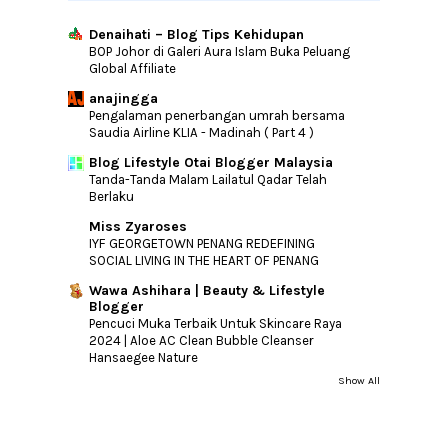
Denaihati – Blog Tips Kehidupan
BOP Johor di Galeri Aura Islam Buka Peluang
Global Affiliate
anajingga
Pengalaman penerbangan umrah bersama
Saudia Airline KLIA - Madinah ( Part 4 )
Blog Lifestyle Otai Blogger Malaysia
Tanda-Tanda Malam Lailatul Qadar Telah
Berlaku
Miss Zyaroses
IYF GEORGETOWN PENANG REDEFINING
SOCIAL LIVING IN THE HEART OF PENANG
Wawa Ashihara | Beauty & Lifestyle
Blogger
Pencuci Muka Terbaik Untuk Skincare Raya
2024 | Aloe AC Clean Bubble Cleanser
Hansaegee Nature
Show All