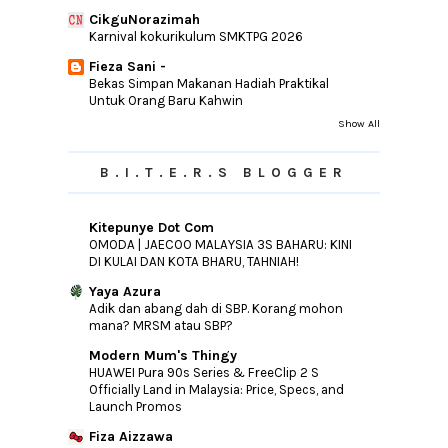
TM E- Billing Di Tangguhkan Sehingga Julai
2016
CikguNorazimah
Karnival kokurikulum SMKTPG 2026
Jika Tiada Bahu Untuk Bersandar..
Fieza Sani -
Percutian Di Hujung Tahun 2015 Dan Di
Bekas Simpan Makanan Hadiah Praktikal
Awal Tahun 2016
Untuk Orang Baru Kahwin
MAA TAKAFUL CASH GIVEAWAY by
Show All
Papaglamz
100K, Terima Kasih
B.I.T.E.R.S BLOGGER
Jawapan Itu Ada Pada Diri Sendiri
Cara Kajol Dilwale Transform Diri
Kitepunye Dot Com
Permulaan Yang Baik Untuk 2016
OMODA | JAECOO MALAYSIA 3S BAHARU: KINI
DI KULAI DAN KOTA BHARU, TAHNIAH!
►
2015
(346)
Yaya Azura
►
2014
(46)
Adik dan abang dah di SBP. Korang mohon
mana? MRSM atau SBP?
►
2013
(154)
Modern Mum's Thingy
►
2012
(76)
HUAWEI Pura 90s Series & FreeClip 2 S
►
2011
(10)
Officially Land in Malaysia: Price, Specs, and
Launch Promos
►
2010
(44)
Fiza Aizzawa