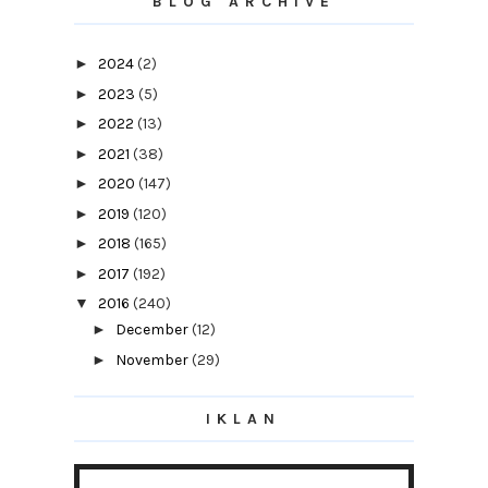
BLOG ARCHIVE
►
2024
(2)
►
2023
(5)
►
2022
(13)
►
2021
(38)
►
2020
(147)
►
2019
(120)
►
2018
(165)
►
2017
(192)
▼
2016
(240)
►
December
(12)
►
November
(29)
►
October
(19)
IKLAN
►
September
(12)
►
August
(15)
►
July
(11)