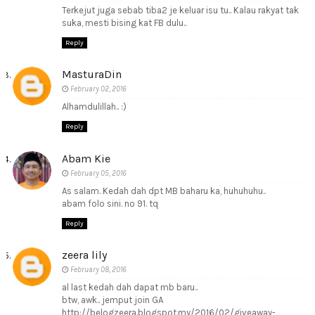
Terkejut juga sebab tiba2 je keluar isu tu.. Kalau rakyat tak
suka, mesti bising kat FB dulu..
Reply
MasturaDin
February 02, 2016
Alhamdulillah.. :)
Reply
Abam Kie
February 05, 2016
As salam. Kedah dah dpt MB baharu ka, huhuhuhu..
abam folo sini. no 91. tq
Reply
zeera lily
February 08, 2016
al last kedah dah dapat mb baru..
btw, awk.. jemput join GA
http://belogzeera.blogspot.my/2016/02/giveaway-