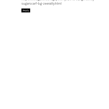
sugarscarf-bg-zeeralily.html
Reply