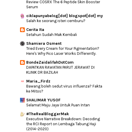
Review COSRX The 6 Peptide Skin Booster
Jadi Seperti Saya!
Serum
How To Have A Lovely Day
ciklapunyabelog[dot] blogspot[dot] my
Salah ke seorang isteri cemburu?
#88LOVELIFE VOL. 02
Cerita Ita
TIGA LALAT CALENDAR GIVEAWAY
Setahun Sudah Mak Kembali
Giveaway Cash RM500 Jan 2016 by Emas
Putih
Shamiera Osment
Tried Every Cream for Your Pigmentation?
Change
Here's Why Pico Laser Works Differently.
Singgah Sebentar Untuk Menikmati
BondeZaidalifahDotCom
Keenakan Cendol D...
DAPATKAN RAWATAN PARUT JERAWAT DI
Tips mendidik Anak Sebagai Ibu Bapa
KLINIK DR BAZILAH
Cemerlang
Maria_Firdz
Sorry Michael :(
Bawang boleh sedut virus influenza? Fakta
ke Mitos?
Kerana 'Dilwale'
Boleh Cuba Jika Tertinggal Kunci Di Dalam
SHALIMAR YUSOF
Kereta Y...
Selamat Maju Jaya Untuk Puan Intan
Give Away Bernilai RM500 by Nurfuzie &
#TheRealBloggerMak
Mamalink
Executive Narrative Breakdown: Decoding
the RCI Report on Lembaga Tabung Haji
Kerana Nyamuk!
(2014–2020)