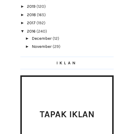
►
2019
(120)
►
2018
(165)
►
2017
(192)
▼
2016
(240)
►
December
(12)
►
November
(29)
►
October
(19)
IKLAN
►
September
(12)
►
August
(15)
►
July
(11)
►
June
(22)
►
May
(24)
►
April
(17)
TAPAK IKLAN
►
March
(28)
►
February
(19)
▼
January
(32)