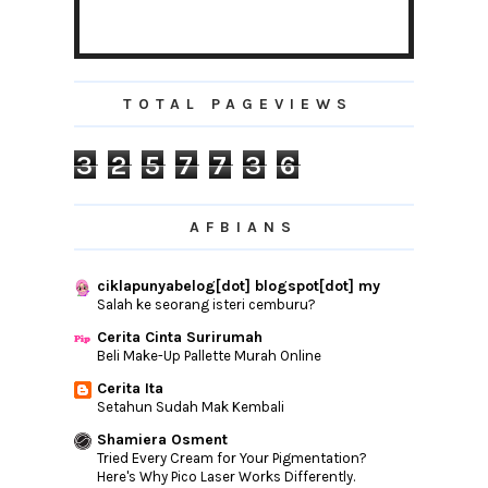
Masih Kekal
Salad Buah-Buahan Dan Bayam
Kalau Aku Bawa Motor Berkuasa Tinggi..
I lap U too!
TOTAL PAGEVIEWS
BR1M, Dah Boleh Check Akaun Bank Dah
What Do You Want To Be?
3
2
5
7
7
3
6
Mee Kuah Daging
Kedah Dapat Menteri Besar Baru Hari Ini?
AFBIANS
Ketam Lembut Kuala Kurau
Termotivasi Dengan Gadis Ini
ciklapunyabelog[dot] blogspot[dot] my
The Journey Of Life
Salah ke seorang isteri cemburu?
Jadi Seperti Saya!
Cerita Cinta Surirumah
How To Have A Lovely Day
Beli Make-Up Pallette Murah Online
#88LOVELIFE VOL. 02
Cerita Ita
Setahun Sudah Mak Kembali
TIGA LALAT CALENDAR GIVEAWAY
Giveaway Cash RM500 Jan 2016 by Emas
Shamiera Osment
Putih
Tried Every Cream for Your Pigmentation?
Here's Why Pico Laser Works Differently.
Change