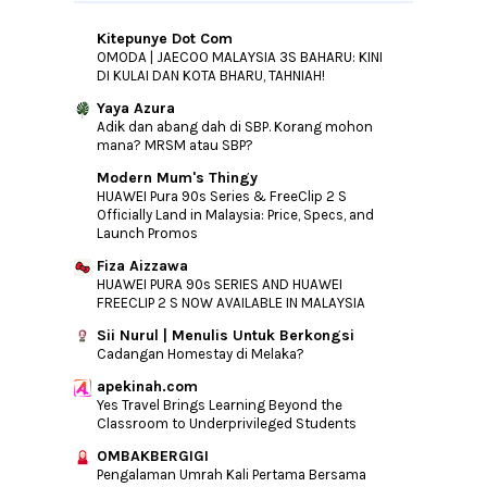
Jawapan Itu Ada Pada Diri Sendiri
Cara Kajol Dilwale Transform Diri
Kitepunye Dot Com
OMODA | JAECOO MALAYSIA 3S BAHARU: KINI
Permulaan Yang Baik Untuk 2016
DI KULAI DAN KOTA BHARU, TAHNIAH!
Yaya Azura
►
2015
(346)
Adik dan abang dah di SBP. Korang mohon
►
2014
(46)
mana? MRSM atau SBP?
►
2013
(154)
Modern Mum's Thingy
HUAWEI Pura 90s Series & FreeClip 2 S
►
2012
(76)
Officially Land in Malaysia: Price, Specs, and
►
2011
(10)
Launch Promos
►
2010
(44)
Fiza Aizzawa
HUAWEI PURA 90s SERIES AND HUAWEI
FREECLIP 2 S NOW AVAILABLE IN MALAYSIA
Sii Nurul | Menulis Untuk Berkongsi
Cadangan Homestay di Melaka?
apekinah.com
Yes Travel Brings Learning Beyond the
Classroom to Underprivileged Students
OMBAKBERGIGI
Pengalaman Umrah Kali Pertama Bersama