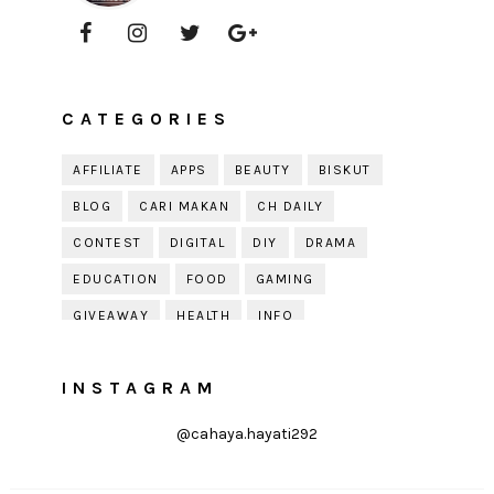
CATEGORIES
AFFILIATE
APPS
BEAUTY
BISKUT
BLOG
CARI MAKAN
CH DAILY
CONTEST
DIGITAL
DIY
DRAMA
EDUCATION
FOOD
GAMING
GIVEAWAY
HEALTH
INFO
JOBDIRUMAH.COM
KEK
KESIHATAN
INSTAGRAM
KISAH KEHIDUPAN
KISAH SERAM
KUIH RAYA
LELAKI
LIFE
LIFESTYLE
@cahaya.hayati292
LIRIK
MOTIVATION
ONLINE SHOPPING