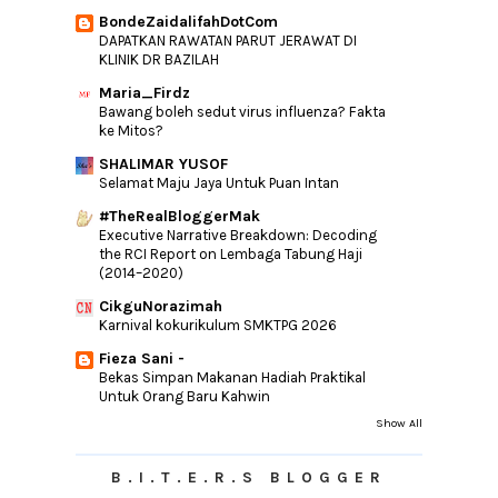
BondeZaidalifahDotCom
Singgah Sebentar Untuk Menikmati
DAPATKAN RAWATAN PARUT JERAWAT DI
Keenakan Cendol D...
KLINIK DR BAZILAH
Tips mendidik Anak Sebagai Ibu Bapa
Cemerlang
Maria_Firdz
Bawang boleh sedut virus influenza? Fakta
Sorry Michael :(
ke Mitos?
Kerana 'Dilwale'
SHALIMAR YUSOF
Boleh Cuba Jika Tertinggal Kunci Di Dalam
Selamat Maju Jaya Untuk Puan Intan
Kereta Y...
#TheRealBloggerMak
Give Away Bernilai RM500 by Nurfuzie &
Executive Narrative Breakdown: Decoding
Mamalink
the RCI Report on Lembaga Tabung Haji
(2014–2020)
Kerana Nyamuk!
TM E- Billing Di Tangguhkan Sehingga Julai
CikguNorazimah
2016
Karnival kokurikulum SMKTPG 2026
Jika Tiada Bahu Untuk Bersandar..
Fieza Sani -
Bekas Simpan Makanan Hadiah Praktikal
Percutian Di Hujung Tahun 2015 Dan Di
Untuk Orang Baru Kahwin
Awal Tahun 2016
Show All
MAA TAKAFUL CASH GIVEAWAY by
Papaglamz
100K, Terima Kasih
B.I.T.E.R.S BLOGGER