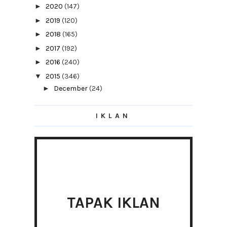
►
2020
(147)
►
2019
(120)
►
2018
(165)
►
2017
(192)
►
2016
(240)
▼
2015
(346)
►
December
(24)
►
November
(29)
IKLAN
►
October
(39)
►
September
(37)
►
August
(34)
▼
July
(31)
Wahai Mama, Mommy, Ibu, Emak.. Jom
Sertai Woop.my
CPUV Nuffnang | Masih Berbaki 8
TAPAK IKLAN
Menantu vs Mertua
Bagaimana Hendak Menjadi Produktif Bila
Bekerja Da...