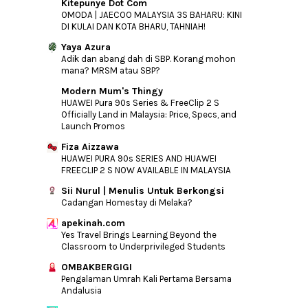
Kitepunye Dot Com
#Cabaran20Hari ~ Pengalaman Pahit Di
OMODA | JAECOO MALAYSIA 3S BAHARU: KINI
Bulan Puasa
DI KULAI DAN KOTA BHARU, TAHNIAH!
►
June
(40)
Yaya Azura
Adik dan abang dah di SBP. Korang mohon
►
May
(37)
mana? MRSM atau SBP?
►
April
(22)
Modern Mum's Thingy
►
March
(26)
HUAWEI Pura 90s Series & FreeClip 2 S
Officially Land in Malaysia: Price, Specs, and
►
February
(16)
Launch Promos
►
January
(11)
Fiza Aizzawa
HUAWEI PURA 90s SERIES AND HUAWEI
►
2014
(46)
FREECLIP 2 S NOW AVAILABLE IN MALAYSIA
►
2013
(154)
Sii Nurul | Menulis Untuk Berkongsi
►
2012
(76)
Cadangan Homestay di Melaka?
►
2011
(10)
apekinah.com
►
Yes Travel Brings Learning Beyond the
2010
(44)
Classroom to Underprivileged Students
OMBAKBERGIGI
Pengalaman Umrah Kali Pertama Bersama
Andalusia