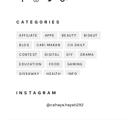
CATEGORIES
AFFILIATE
APPS
BEAUTY
BISKUT
BLOG
CARI MAKAN
CH DAILY
CONTEST
DIGITAL
DIY
DRAMA
EDUCATION
FOOD
GAMING
GIVEAWAY
HEALTH
INFO
JOBDIRUMAH.COM
KEK
KESIHATAN
INSTAGRAM
KISAH KEHIDUPAN
KISAH SERAM
KUIH RAYA
LELAKI
LIFE
LIFESTYLE
@cahaya.hayati292
LIRIK
MOTIVATION
ONLINE SHOPPING
PARENTING
PERKAHWINAN