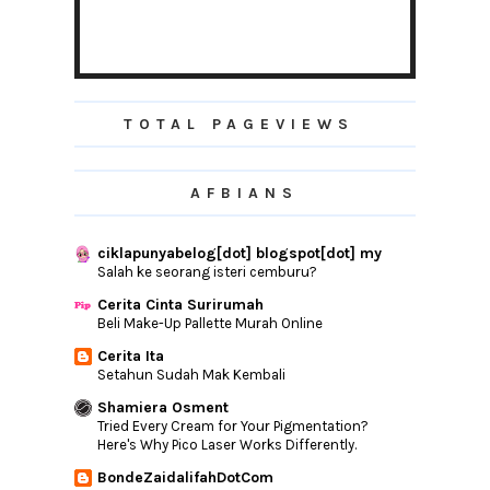
Bercuti di Tanjung Bungah
12 Perkara Yang Tidak Sepatutnya Di
Lakukan Di Dal...
KENYATAAN MEDIA YBHG TAN SRI DATO' HJ
MUHYIDDIN HJ...
TOTAL PAGEVIEWS
Kenyataan Rasmi Perdana Menteri
Terhadap Rombakan ...
AFBIANS
Senarai Terkini Menteri Kabinet 2015
Penghantaran LAZADA Terbaik!
ciklapunyabelog[dot] blogspot[dot] my
Yeay! Adsense Dah Approved
Salah ke seorang isteri cemburu?
Sizzling Yee Mee Menu Makan Malam Yang
Mudah
Cerita Cinta Surirumah
Beli Make-Up Pallette Murah Online
Aisy Punya Kerja!
Cerita Ita
Cabaran20Hari ~ Aktiviti Di Pagi Raya
Setahun Sudah Mak Kembali
Buat Header Blog Menggunakan Microsoft
Excel
Shamiera Osment
Tried Every Cream for Your Pigmentation?
Power Bank PINENG Murah Di Lazada
Here's Why Pico Laser Works Differently.
#Cabaran20Hari ~ Gambar Dan Ucapan
BondeZaidalifahDotCom
Raya