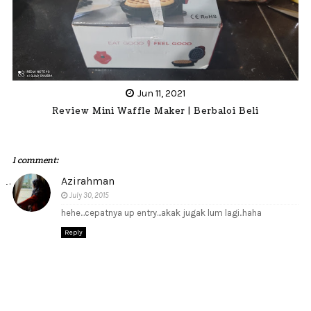
Jun 11, 2021
Review Mini Waffle Maker | Berbaloi Beli
1 comment:
Azirahman
July 30, 2015
hehe...cepatnya up entry...akak jugak lum lagi..haha
Reply