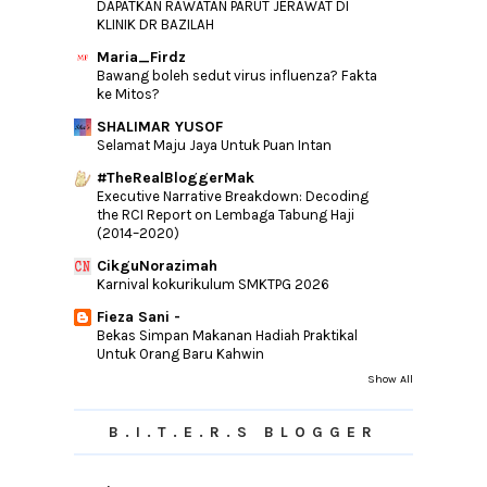
DAPATKAN RAWATAN PARUT JERAWAT DI
#Cabaran20hari ~ Memori Raya 90an Atau
KLINIK DR BAZILAH
Zaman Kanak...
Maria_Firdz
Selamat Hari Raya 2015
Bawang boleh sedut virus influenza? Fakta
3 Cara Memakai Topi
ke Mitos?
Senarai Pemenang EFG Mega Raya 2015
SHALIMAR YUSOF
Selamat Maju Jaya Untuk Puan Intan
#Cabaran20Hari ~ Kuih Raya Paling Best
#TheRealBloggerMak
#Cabaran20Hari ~ Bajet Raya
Executive Narrative Breakdown: Decoding
#Cabaran20Hari ~ Lagu Raya Pilihan
the RCI Report on Lembaga Tabung Haji
(2014–2020)
#Cabaran20Hari ~ Tetamu Raya Yang
Paling Di Tunggu...
CikguNorazimah
#Cabaran20Hari ~ Kenangan Terawih Di
Karnival kokurikulum SMKTPG 2026
Surau/ Masji...
Fieza Sani -
kurung moden 2015
Bekas Simpan Makanan Hadiah Praktikal
Untuk Orang Baru Kahwin
#Cabaran20hari ~ Amalan Berbalas
Juadah Di Bulan P...
Show All
#Cabaran20Hari ~ Kuih Kegemaran Di
Bulan Puasa
B.I.T.E.R.S BLOGGER
#Cabaran20Hari ~ Pengalaman Manis Di
Bulan Puasa