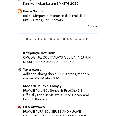
Karnival kokurikulum SMKTPG 2026
Fieza Sani -
Bekas Simpan Makanan Hadiah Praktikal
Untuk Orang Baru Kahwin
Show All
B.I.T.E.R.S BLOGGER
Kitepunye Dot Com
OMODA | JAECOO MALAYSIA 3S BAHARU: KINI
DI KULAI DAN KOTA BHARU, TAHNIAH!
Yaya Azura
Adik dan abang dah di SBP. Korang mohon
mana? MRSM atau SBP?
Modern Mum's Thingy
HUAWEI Pura 90s Series & FreeClip 2 S
Officially Land in Malaysia: Price, Specs, and
Launch Promos
Fiza Aizzawa
HUAWEI PURA 90s SERIES AND HUAWEI
FREECLIP 2 S NOW AVAILABLE IN MALAYSIA