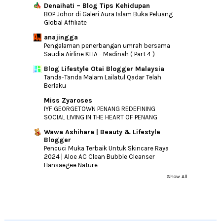
Denaihati – Blog Tips Kehidupan
BOP Johor di Galeri Aura Islam Buka Peluang
Global Affiliate
anajingga
Pengalaman penerbangan umrah bersama
Saudia Airline KLIA - Madinah ( Part 4 )
Blog Lifestyle Otai Blogger Malaysia
Tanda-Tanda Malam Lailatul Qadar Telah
Berlaku
Miss Zyaroses
IYF GEORGETOWN PENANG REDEFINING
SOCIAL LIVING IN THE HEART OF PENANG
Wawa Ashihara | Beauty & Lifestyle
Blogger
Pencuci Muka Terbaik Untuk Skincare Raya
2024 | Aloe AC Clean Bubble Cleanser
Hansaegee Nature
Show All