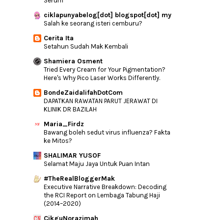
Serum
Carrie Junior Kini Dengan Pek Isian Mudah
Guna
ciklapunyabelog[dot] blogspot[dot] my
Salah ke seorang isteri cemburu?
►
March
(15)
Cerita Ita
►
February
(15)
Setahun Sudah Mak Kembali
►
January
(12)
Shamiera Osment
Tried Every Cream for Your Pigmentation?
►
2016
(240)
Here's Why Pico Laser Works Differently.
►
2015
(346)
BondeZaidalifahDotCom
DAPATKAN RAWATAN PARUT JERAWAT DI
►
2014
(46)
KLINIK DR BAZILAH
►
2013
(154)
Maria_Firdz
►
2012
(76)
Bawang boleh sedut virus influenza? Fakta
ke Mitos?
►
2011
(10)
SHALIMAR YUSOF
►
2010
(44)
Selamat Maju Jaya Untuk Puan Intan
#TheRealBloggerMak
Executive Narrative Breakdown: Decoding
the RCI Report on Lembaga Tabung Haji
(2014–2020)
CikguNorazimah