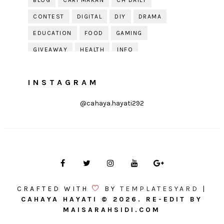
BLOG
CARI MAKAN
CH DAILY
CONTEST
DIGITAL
DIY
DRAMA
EDUCATION
FOOD
GAMING
GIVEAWAY
HEALTH
INFO
JOBDIRUMAH.COM
KEK
KESIHATAN
INSTAGRAM
KISAH KEHIDUPAN
KISAH SERAM
KUIH RAYA
LELAKI
LIFE
LIFESTYLE
@cahaya.hayati292
LIRIK
MOTIVATION
ONLINE SHOPPING
PARENTING
PERKAHWINAN
PHOTOGRAPHY
POLITIK
PRESS RELEASE
PRODUCT REVIEW
PUDING
QOUTE
QUOTE
RAYA
RECIPE
RESEPI
CRAFTED WITH
BY
TEMPLATESYARD
|
REVIEW
SOLEHAH
TIPS
CAHAYA HAYATI
©
2026. RE-EDIT BY
MAISARAHSIDI.COM
TIPS DEKORASI
TIPS KEWANGAN