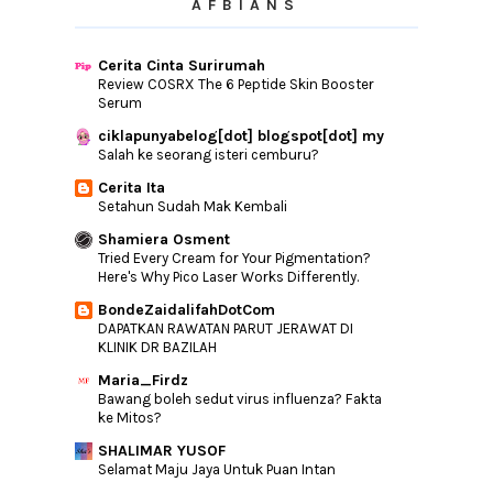
AFBIANS
Veet Sensitive Touch Electric Trimmer ,
Gadget Kec...
Cerita Cinta Surirumah
Tiga Pencuci Harian Lengkap Dari
Review COSRX The 6 Peptide Skin Booster
Neutrogena Happy ...
Serum
Carrie Junior Kini Dengan Pek Isian Mudah
Guna
ciklapunyabelog[dot] blogspot[dot] my
Salah ke seorang isteri cemburu?
►
March
(15)
Cerita Ita
►
February
(15)
Setahun Sudah Mak Kembali
►
January
(12)
Shamiera Osment
Tried Every Cream for Your Pigmentation?
►
2016
(240)
Here's Why Pico Laser Works Differently.
►
2015
(346)
BondeZaidalifahDotCom
DAPATKAN RAWATAN PARUT JERAWAT DI
►
2014
(46)
KLINIK DR BAZILAH
►
2013
(154)
Maria_Firdz
►
2012
(76)
Bawang boleh sedut virus influenza? Fakta
ke Mitos?
►
2011
(10)
SHALIMAR YUSOF
►
2010
(44)
Selamat Maju Jaya Untuk Puan Intan