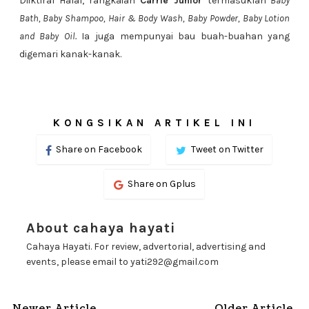
Diiktiraf Halal, rangkaian
Carrie Junior
termasuklah
Baby
Bath, Baby Shampoo, Hair & Body Wash, Baby Powder, Baby Lotion
and Baby Oil.
Ia juga mempunyai bau buah-buahan yang
digemari kanak-kanak.
KONGSIKAN ARTIKEL INI
Share on Facebook
Tweet on Twitter
Share on Gplus
About cahaya hayati
Cahaya Hayati. For review, advertorial, advertising and
events, please email to yati292@gmail.com
Newer Article
Older Article