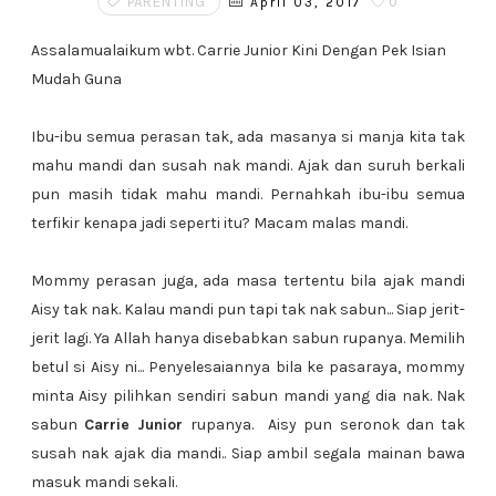
PARENTING
0
April 03, 2017
Assalamualaikum wbt. Carrie Junior Kini Dengan Pek Isian
Mudah Guna
Ibu-ibu semua perasan tak, ada masanya si manja kita tak
mahu mandi dan susah nak mandi. Ajak dan suruh berkali
pun masih tidak mahu mandi. Pernahkah ibu-ibu semua
terfikir kenapa jadi seperti itu? Macam malas mandi.
Mommy perasan juga, ada masa tertentu bila ajak mandi
Aisy tak nak. Kalau mandi pun tapi tak nak sabun... Siap jerit-
jerit lagi. Ya Allah hanya disebabkan sabun rupanya. Memilih
betul si Aisy ni... Penyelesaiannya bila ke pasaraya, mommy
minta Aisy pilihkan sendiri sabun mandi yang dia nak. Nak
sabun
Carrie Junior
rupanya. Aisy pun seronok dan tak
susah nak ajak dia mandi.. Siap ambil segala mainan bawa
masuk mandi sekali.