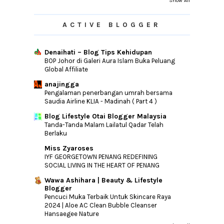
Show All
ACTIVE BLOGGER
Denaihati – Blog Tips Kehidupan
BOP Johor di Galeri Aura Islam Buka Peluang
Global Affiliate
anajingga
Pengalaman penerbangan umrah bersama
Saudia Airline KLIA - Madinah ( Part 4 )
Blog Lifestyle Otai Blogger Malaysia
Tanda-Tanda Malam Lailatul Qadar Telah
Berlaku
Miss Zyaroses
IYF GEORGETOWN PENANG REDEFINING
SOCIAL LIVING IN THE HEART OF PENANG
Wawa Ashihara | Beauty & Lifestyle
Blogger
Pencuci Muka Terbaik Untuk Skincare Raya
2024 | Aloe AC Clean Bubble Cleanser
Hansaegee Nature