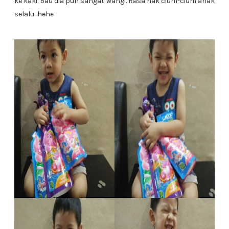
ke kaki. Bau dia pun sangat wangi. Rasa nak cium-cium anak
selalu...hehe