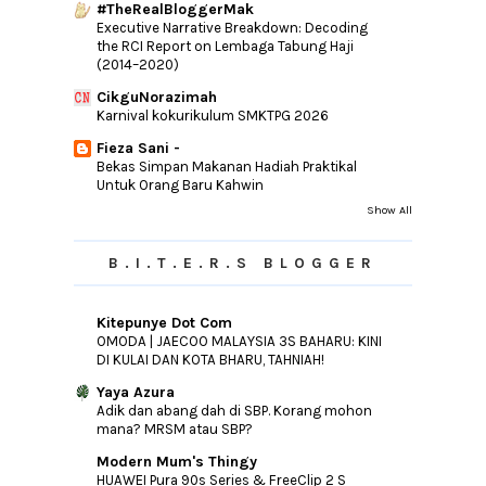
#TheRealBloggerMak
Executive Narrative Breakdown: Decoding
the RCI Report on Lembaga Tabung Haji
(2014–2020)
CikguNorazimah
Karnival kokurikulum SMKTPG 2026
Fieza Sani -
Bekas Simpan Makanan Hadiah Praktikal
Untuk Orang Baru Kahwin
Show All
B.I.T.E.R.S BLOGGER
Kitepunye Dot Com
OMODA | JAECOO MALAYSIA 3S BAHARU: KINI
DI KULAI DAN KOTA BHARU, TAHNIAH!
Yaya Azura
Adik dan abang dah di SBP. Korang mohon
mana? MRSM atau SBP?
Modern Mum's Thingy
HUAWEI Pura 90s Series & FreeClip 2 S