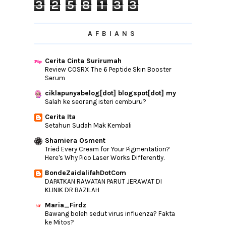
Bagaimana Untuk Mendapatkan Lazada
3
2
5
8
1
3
3
Box Of Joy?
Cantik, Mewah ,Bling Bling Dan Seni Halus
Untuk Ke...
AFBIANS
Check SEO Blog Bila Tukar Template1
OST Awak Sangat Nakal
Cerita Cinta Surirumah
Review COSRX The 6 Peptide Skin Booster
Cik Tomboy Encik Bodyguard Di TV2
Serum
Manjakan Diri Dengan NIVEA Skin Delight
Body Milk
ciklapunyabelog[dot] blogspot[dot] my
Salah ke seorang isteri cemburu?
Bila Buat Kerja Di Luar Bidang
Cerita Ita
Tukar Template Gara-Gara Tidak Boleh
Setahun Sudah Mak Kembali
Baca Artikel ...
Shamiera Osment
CPUV Nuffnang | Bila Boleh Cash Out?
Tried Every Cream for Your Pigmentation?
All In One Cleansing Tissue Dari Lamuel
Here's Why Pico Laser Works Differently.
Beauty Ses...
BondeZaidalifahDotCom
Untuk ibubapa yang mempunyai anak
DAPATKAN RAWATAN PARUT JERAWAT DI
yang akan mendud...
KLINIK DR BAZILAH
Pentingnya Sistem Analisis Peperiksaan
Sekolah Kep...
Maria_Firdz
Bawang boleh sedut virus influenza? Fakta
Doa Tiada Hijab Di Antara Pendoa Dengan
ke Mitos?