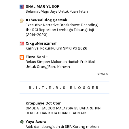
Allah
SHALIMAR YUSOF
Wordless | Salam Jumaat
Selamat Maju Jaya Untuk Puan Intan
Kembangkan Kreativiti Anak-Anak Dengan
#TheRealBloggerMak
M&M clay slime
Executive Narrative Breakdown: Decoding
Jus Qalbi Al - Ehsan | Untuk Kesihatan
the RCI Report on Lembaga Tabung Haji
Yang Lebih ...
(2014–2020)
PASTI KURUS DAN SIHAT DENGAN DR
CikguNorazimah
MALINDA MODIFIED H...
Karnival kokurikulum SMKTPG 2026
►
October
(19)
Fieza Sani -
Bekas Simpan Makanan Hadiah Praktikal
►
September
(12)
Untuk Orang Baru Kahwin
►
August
(15)
Show All
►
July
(11)
►
June
(22)
B.I.T.E.R.S BLOGGER
►
May
(24)
►
April
(17)
Kitepunye Dot Com
OMODA | JAECOO MALAYSIA 3S BAHARU: KINI
►
March
(28)
DI KULAI DAN KOTA BHARU, TAHNIAH!
►
February
(19)
Yaya Azura
►
January
(32)
Adik dan abang dah di SBP. Korang mohon