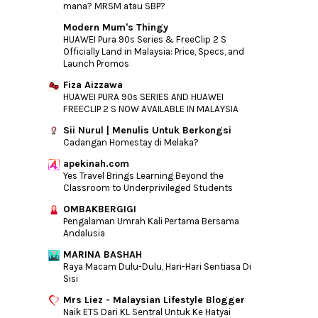
mana? MRSM atau SBP?
►
2015
(346)
Modern Mum's Thingy
►
2014
(46)
HUAWEI Pura 90s Series & FreeClip 2 S
Officially Land in Malaysia: Price, Specs, and
►
2013
(154)
Launch Promos
►
2012
(76)
Fiza Aizzawa
►
2011
(10)
HUAWEI PURA 90s SERIES AND HUAWEI
FREECLIP 2 S NOW AVAILABLE IN MALAYSIA
►
2010
(44)
Sii Nurul | Menulis Untuk Berkongsi
Cadangan Homestay di Melaka?
apekinah.com
Yes Travel Brings Learning Beyond the
Classroom to Underprivileged Students
OMBAKBERGIGI
Pengalaman Umrah Kali Pertama Bersama
Andalusia
MARINA BASHAH
Raya Macam Dulu-Dulu, Hari-Hari Sentiasa Di
Sisi
Mrs Liez - Malaysian Lifestyle Blogger
Naik ETS Dari KL Sentral Untuk Ke Hatyai