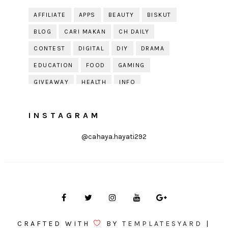
AFFILIATE
APPS
BEAUTY
BISKUT
BLOG
CARI MAKAN
CH DAILY
CONTEST
DIGITAL
DIY
DRAMA
EDUCATION
FOOD
GAMING
GIVEAWAY
HEALTH
INFO
JOBDIRUMAH.COM
KEK
KESIHATAN
INSTAGRAM
KISAH KEHIDUPAN
KISAH SERAM
KUIH RAYA
LELAKI
LIFE
LIFESTYLE
@cahaya.hayati292
LIRIK
MOTIVATION
ONLINE SHOPPING
PARENTING
PERKAHWINAN
PHOTOGRAPHY
POLITIK
PRESS RELEASE
PRODUCT REVIEW
PUDING
QOUTE
QUOTE
RAYA
RECIPE
RESEPI
CRAFTED WITH
BY
TEMPLATESYARD
|