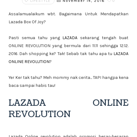
LIFESTYLE
0
November 14, 2016
Assalamualaikum wbt. Bagaimana Untuk Mendapatkan
Lazada Box Of Joy?
Pasti semua tahu yang
LAZADA
sekarang tengah buat
ONLINE REVOLUTION yang bermula dari 11.11 sehingga 12.12.
2016. Dah shopping ke? Tak! Sebab tak tahu apa tu
LAZADA
ONLINE REVOLUTION
?
Yer Ker tak tahu? Meh mommy nak cerita... TAPI hangpa kena
baca sampai habis tau!
LAZADA ONLINE
REVOLUTION
Lazada Online revolution adalah promosi besar-besaran