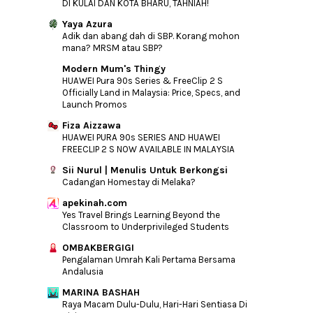
DI KULAI DAN KOTA BHARU, TAHNIAH!
►
March
(28)
Yaya Azura
►
February
(19)
Adik dan abang dah di SBP. Korang mohon
►
January
(32)
mana? MRSM atau SBP?
Modern Mum's Thingy
►
2015
(346)
HUAWEI Pura 90s Series & FreeClip 2 S
►
2014
(46)
Officially Land in Malaysia: Price, Specs, and
Launch Promos
►
2013
(154)
Fiza Aizzawa
►
2012
(76)
HUAWEI PURA 90s SERIES AND HUAWEI
►
2011
(10)
FREECLIP 2 S NOW AVAILABLE IN MALAYSIA
►
2010
(44)
Sii Nurul | Menulis Untuk Berkongsi
Cadangan Homestay di Melaka?
apekinah.com
Yes Travel Brings Learning Beyond the
Classroom to Underprivileged Students
OMBAKBERGIGI
Pengalaman Umrah Kali Pertama Bersama
Andalusia
MARINA BASHAH
Raya Macam Dulu-Dulu, Hari-Hari Sentiasa Di