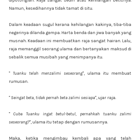
dipotonglah. Raja sangat sedih atas kehilangan betisnya.
Namun, kesedihannya tidak tamat di situ.
Dalam keadaan sugul kerana kehilangan kakinya, tiba-tiba
negerinya dilanda gempa. Harta benda dan jiwa banyak yang
musnah. Keadaan ini membuatkan raja sangat hairan. Lalu,
raja memanggil seorang ulama dan bertanyakan maksud di
sebalik semua musibah yang menimpanya itu.
"
Tuanku telah menzalimi seseorang
", ulama itu membuat
rumusan.
"
Seingat beta, tidak pernah beta zalimi sesiapa
", ujar raja.
"
Cuba Tuanku ingat betul-betul, pernahkah tuanku zalimi
seseorang?
", ulama itu tetap dengan rumusannya.
Maka, ketika mengimbau kembali apa yang telah