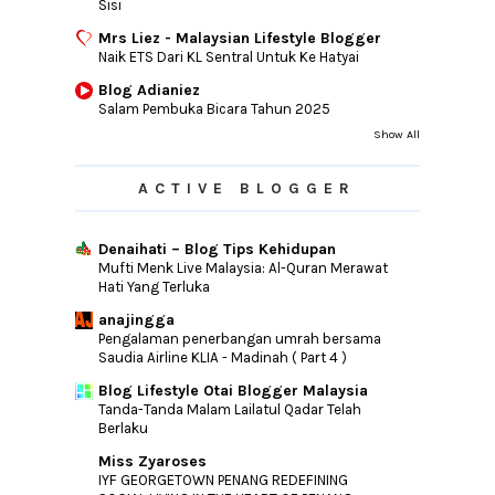
Sisi
Mrs Liez - Malaysian Lifestyle Blogger
Naik ETS Dari KL Sentral Untuk Ke Hatyai
Blog Adianiez
Salam Pembuka Bicara Tahun 2025
Show All
ACTIVE BLOGGER
Denaihati – Blog Tips Kehidupan
Mufti Menk Live Malaysia: Al-Quran Merawat
Hati Yang Terluka
anajingga
Pengalaman penerbangan umrah bersama
Saudia Airline KLIA - Madinah ( Part 4 )
Blog Lifestyle Otai Blogger Malaysia
Tanda-Tanda Malam Lailatul Qadar Telah
Berlaku
Miss Zyaroses
IYF GEORGETOWN PENANG REDEFINING