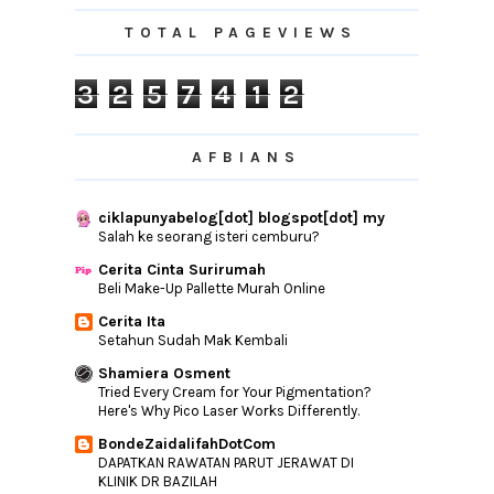
U Mobile iPhone 7 Launch | CPUV Nuffnang
Yang Terkini
TOTAL PAGEVIEWS
Jom Tengok Sailormoon, Eh Supermoon!
Bagaimana Untuk Mendapatkan Lazada
3
2
5
7
4
1
2
Box Of Joy?
Cantik, Mewah ,Bling Bling Dan Seni Halus
Untuk Ke...
AFBIANS
Check SEO Blog Bila Tukar Template1
OST Awak Sangat Nakal
ciklapunyabelog[dot] blogspot[dot] my
Salah ke seorang isteri cemburu?
Cik Tomboy Encik Bodyguard Di TV2
Manjakan Diri Dengan NIVEA Skin Delight
Cerita Cinta Surirumah
Body Milk
Beli Make-Up Pallette Murah Online
Bila Buat Kerja Di Luar Bidang
Cerita Ita
Setahun Sudah Mak Kembali
Tukar Template Gara-Gara Tidak Boleh
Baca Artikel ...
Shamiera Osment
CPUV Nuffnang | Bila Boleh Cash Out?
Tried Every Cream for Your Pigmentation?
Here's Why Pico Laser Works Differently.
All In One Cleansing Tissue Dari Lamuel
Beauty Ses...
BondeZaidalifahDotCom
DAPATKAN RAWATAN PARUT JERAWAT DI
Untuk ibubapa yang mempunyai anak
KLINIK DR BAZILAH
yang akan mendud...