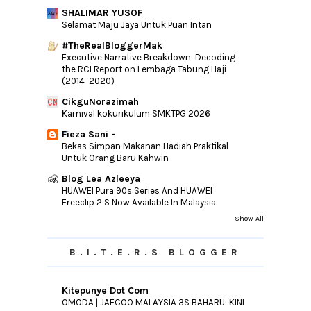
SHALIMAR YUSOF
Pentingnya Sistem Analisis Peperiksaan
Sekolah Kep...
Selamat Maju Jaya Untuk Puan Intan
Doa Tiada Hijab Di Antara Pendoa Dengan
#TheRealBloggerMak
Allah
Executive Narrative Breakdown: Decoding
the RCI Report on Lembaga Tabung Haji
Wordless | Salam Jumaat
(2014–2020)
Kembangkan Kreativiti Anak-Anak Dengan
CikguNorazimah
M&M clay slime
Karnival kokurikulum SMKTPG 2026
Jus Qalbi Al - Ehsan | Untuk Kesihatan
Yang Lebih ...
Fieza Sani -
Bekas Simpan Makanan Hadiah Praktikal
PASTI KURUS DAN SIHAT DENGAN DR
Untuk Orang Baru Kahwin
MALINDA MODIFIED H...
Blog Lea Azleeya
►
October
(19)
HUAWEI Pura 90s Series And HUAWEI
Freeclip 2 S Now Available In Malaysia
►
September
(12)
Show All
►
August
(15)
►
July
(11)
B.I.T.E.R.S BLOGGER
►
June
(22)
►
May
(24)
Kitepunye Dot Com
►
April
(17)
OMODA | JAECOO MALAYSIA 3S BAHARU: KINI