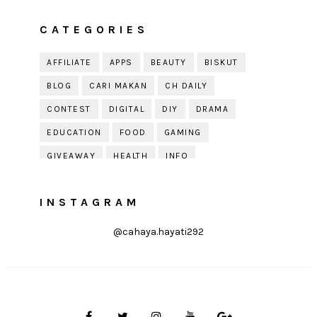
CATEGORIES
AFFILIATE
APPS
BEAUTY
BISKUT
BLOG
CARI MAKAN
CH DAILY
CONTEST
DIGITAL
DIY
DRAMA
EDUCATION
FOOD
GAMING
GIVEAWAY
HEALTH
INFO
JOBDIRUMAH.COM
KEK
KESIHATAN
INSTAGRAM
KISAH KEHIDUPAN
KISAH SERAM
KUIH RAYA
LELAKI
LIFE
LIFESTYLE
@cahaya.hayati292
LIRIK
MOTIVATION
ONLINE SHOPPING
PARENTING
PERKAHWINAN
PHOTOGRAPHY
POLITIK
PRESS RELEASE