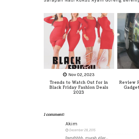
Sarapan Nasi Kukus Ayam Goreng Berem
Nov 02, 2023
Trends to Watch Out for in
Review P
Black Friday Fashion Deals
Gadget
2023
1 comment:
Akim
December 28, 2015
Perrghhhh.. murah giler....