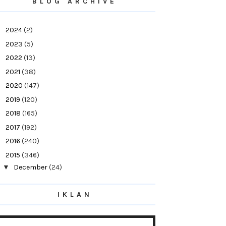
BLOG ARCHIVE
►
2024
(2)
►
2023
(5)
►
2022
(13)
►
2021
(38)
►
2020
(147)
►
2019
(120)
►
2018
(165)
►
2017
(192)
►
2016
(240)
▼
2015
(346)
▼
December
(24)
Jadual Pembayaran Gaji Kakitangan Awam
2016
IKLAN
Dua Hari Lagi 2016!
Sup Ketam Campur