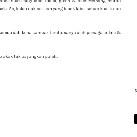
rance sales bagi label black, green & blue. Memang murah
ai. So, kalau nak beli cari yang black label sebab kualiti dan
k semua dah kena sambar terutamanya oleh peniaga online &
p akak tak payungkan pulak...
D