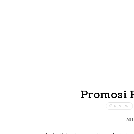
Promosi 
REVIEW
Ass