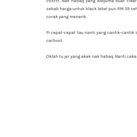
Pssttt. Nak habaq yang Aidijuma buat clea
sebab harga untuk black label pun RM 39 sehel
corak yang menarik.
Pi cepat-cepat tau nanti yang cantik-canti
carboot.
Oklah tu jer yang akak nak habaq. Nanti caka