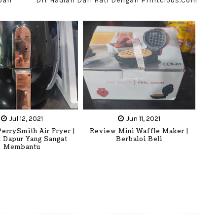
pah
DIY Hadiah Dari Hati Dengan Printcious.com
Jul 12, 2021
Jun 11, 2021
errySmith Air Fryer |
Review Mini Waffle Maker |
 Dapur Yang Sangat
Berbaloi Beli
Membantu