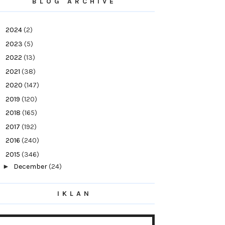
BLOG ARCHIVE
►
2024
(2)
►
2023
(5)
►
2022
(13)
►
2021
(38)
►
2020
(147)
►
2019
(120)
►
2018
(165)
►
2017
(192)
►
2016
(240)
▼
2015
(346)
►
December
(24)
►
November
(29)
IKLAN
►
October
(39)
►
September
(37)
►
August
(34)