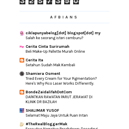
3
2
5
7
3
9
0
Pejuang Kanser Jelajah Borneo Dengan
RM1
LANAFIRA.COM Butik Idaman Muslimah
AFBIANS
Stylish
►
August
(19)
ciklapunyabelog[dot] blogspot[dot] my
►
July
(9)
Salah ke seorang isteri cemburu?
►
June
(15)
Cerita Cinta Surirumah
Beli Make-Up Pallette Murah Online
►
May
(9)
Cerita Ita
►
April
(13)
Setahun Sudah Mak Kembali
►
March
(15)
Shamiera Osment
►
February
(15)
Tried Every Cream for Your Pigmentation?
Here's Why Pico Laser Works Differently.
►
January
(12)
BondeZaidalifahDotCom
►
2016
(240)
DAPATKAN RAWATAN PARUT JERAWAT DI
KLINIK DR BAZILAH
►
2015
(346)
►
2014
(46)
SHALIMAR YUSOF
Selamat Maju Jaya Untuk Puan Intan
►
2013
(154)
#TheRealBloggerMak
►
2012
(76)
Executive Narrative Breakdown: Decoding