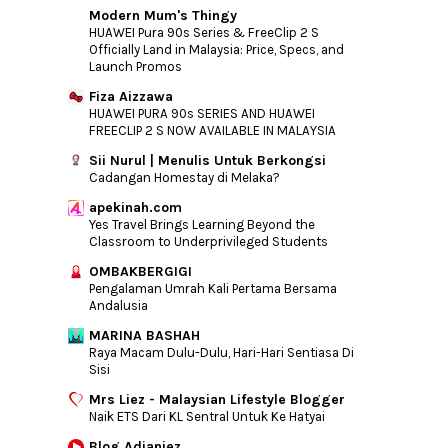
Modern Mum's Thingy
HUAWEI Pura 90s Series & FreeClip 2 S
Officially Land in Malaysia: Price, Specs, and
Launch Promos
Fiza Aizzawa
HUAWEI PURA 90s SERIES AND HUAWEI
FREECLIP 2 S NOW AVAILABLE IN MALAYSIA
Sii Nurul | Menulis Untuk Berkongsi
Cadangan Homestay di Melaka?
apekinah.com
Yes Travel Brings Learning Beyond the
Classroom to Underprivileged Students
OMBAKBERGIGI
Pengalaman Umrah Kali Pertama Bersama
Andalusia
MARINA BASHAH
Raya Macam Dulu-Dulu, Hari-Hari Sentiasa Di
Sisi
Mrs Liez - Malaysian Lifestyle Blogger
Naik ETS Dari KL Sentral Untuk Ke Hatyai
Blog Adianiez