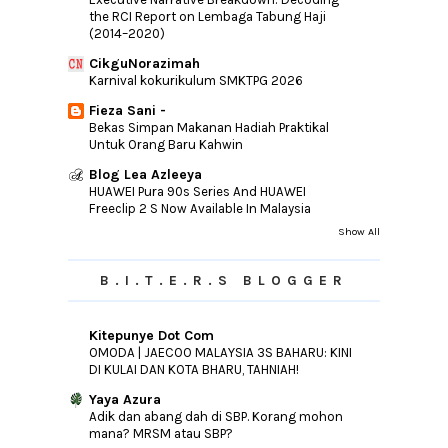
►
the RCI Report on Lembaga Tabung Haji
2011
(10)
(2014–2020)
►
2010
(44)
CikguNorazimah
Karnival kokurikulum SMKTPG 2026
Fieza Sani -
Bekas Simpan Makanan Hadiah Praktikal
Untuk Orang Baru Kahwin
Blog Lea Azleeya
HUAWEI Pura 90s Series And HUAWEI
Freeclip 2 S Now Available In Malaysia
Show All
B.I.T.E.R.S BLOGGER
Kitepunye Dot Com
OMODA | JAECOO MALAYSIA 3S BAHARU: KINI
DI KULAI DAN KOTA BHARU, TAHNIAH!
Yaya Azura
Adik dan abang dah di SBP. Korang mohon
mana? MRSM atau SBP?