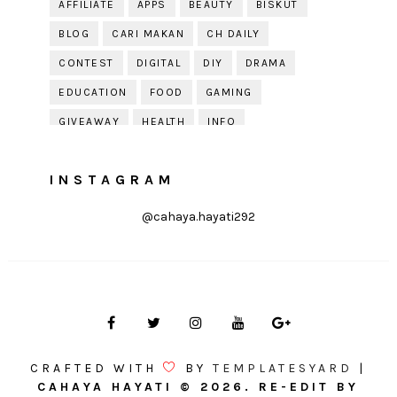
AFFILIATE
APPS
BEAUTY
BISKUT
BLOG
CARI MAKAN
CH DAILY
CONTEST
DIGITAL
DIY
DRAMA
EDUCATION
FOOD
GAMING
GIVEAWAY
HEALTH
INFO
JOBDIRUMAH.COM
KEK
KESIHATAN
INSTAGRAM
KISAH KEHIDUPAN
KISAH SERAM
KUIH RAYA
LELAKI
LIFE
LIFESTYLE
@cahaya.hayati292
LIRIK
MOTIVATION
ONLINE SHOPPING
PARENTING
PERKAHWINAN
PHOTOGRAPHY
POLITIK
PRESS RELEASE
PRODUCT REVIEW
PUDING
QOUTE
QUOTE
RAYA
RECIPE
RESEPI
CRAFTED WITH
BY
TEMPLATESYARD
|
REVIEW
SOLEHAH
TIPS
CAHAYA HAYATI
©
2026. RE-EDIT BY