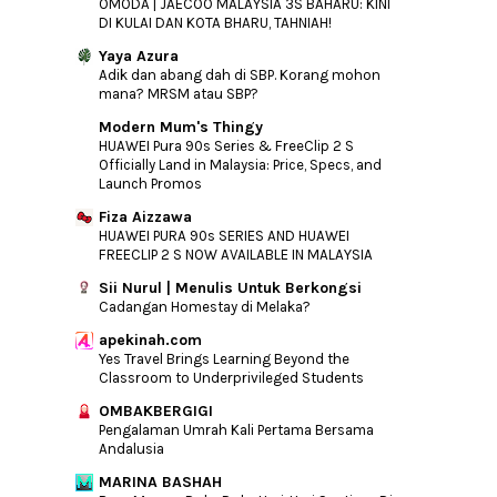
OMODA | JAECOO MALAYSIA 3S BAHARU: KINI
DI KULAI DAN KOTA BHARU, TAHNIAH!
Yaya Azura
Adik dan abang dah di SBP. Korang mohon
mana? MRSM atau SBP?
Modern Mum's Thingy
HUAWEI Pura 90s Series & FreeClip 2 S
Officially Land in Malaysia: Price, Specs, and
Launch Promos
Fiza Aizzawa
HUAWEI PURA 90s SERIES AND HUAWEI
FREECLIP 2 S NOW AVAILABLE IN MALAYSIA
Sii Nurul | Menulis Untuk Berkongsi
Cadangan Homestay di Melaka?
apekinah.com
Yes Travel Brings Learning Beyond the
Classroom to Underprivileged Students
OMBAKBERGIGI
Pengalaman Umrah Kali Pertama Bersama
Andalusia
MARINA BASHAH