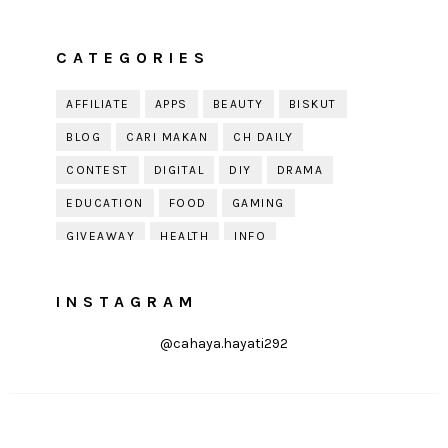
CATEGORIES
AFFILIATE
APPS
BEAUTY
BISKUT
BLOG
CARI MAKAN
CH DAILY
CONTEST
DIGITAL
DIY
DRAMA
EDUCATION
FOOD
GAMING
GIVEAWAY
HEALTH
INFO
JOBDIRUMAH.COM
KEK
KESIHATAN
INSTAGRAM
KISAH KEHIDUPAN
KISAH SERAM
KUIH RAYA
LELAKI
LIFE
LIFESTYLE
@cahaya.hayati292
LIRIK
MOTIVATION
ONLINE SHOPPING
PARENTING
PERKAHWINAN
PHOTOGRAPHY
POLITIK
PRESS RELEASE