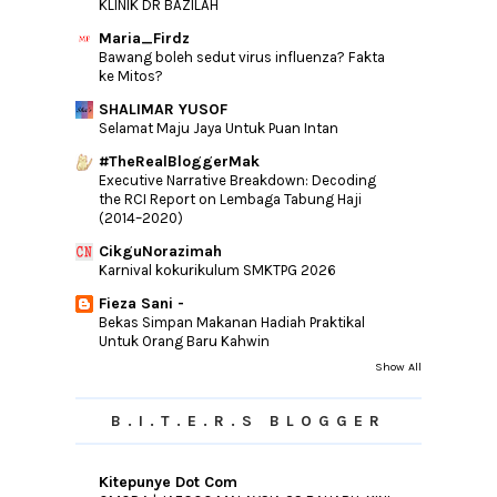
KLINIK DR BAZILAH
►
2015
(346)
Maria_Firdz
Bawang boleh sedut virus influenza? Fakta
►
2014
(46)
ke Mitos?
►
2013
(154)
SHALIMAR YUSOF
►
Selamat Maju Jaya Untuk Puan Intan
2012
(76)
►
2011
(10)
#TheRealBloggerMak
Executive Narrative Breakdown: Decoding
►
2010
(44)
the RCI Report on Lembaga Tabung Haji
(2014–2020)
CikguNorazimah
Karnival kokurikulum SMKTPG 2026
Fieza Sani -
Bekas Simpan Makanan Hadiah Praktikal
Untuk Orang Baru Kahwin
Show All
B.I.T.E.R.S BLOGGER
Kitepunye Dot Com