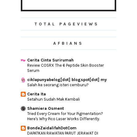
Uji Kekuatan Dan kelajuan Blog Dengan
Bitchatcha
Kali Pertama Shopping Online Barang Dari
TOTAL PAGEVIEWS
Oversea
Aku Ibu Yang Garang
Risaukan Keselamatan Anak-Anak Di
AFBIANS
Rumah?
Giveaway Cash RM100 by Syira Lokman!
Cerita Cinta Surirumah
Setelah 7 Hari
Review COSRX The 6 Peptide Skin Booster
Serum
Detoks Kini Lebih Mudah Dengan ZINNIA
Inner Cleanse
ciklapunyabelog[dot] blogspot[dot] my
Salah ke seorang isteri cemburu?
►
July
(11)
Cerita Ita
►
June
(22)
Setahun Sudah Mak Kembali
►
May
(24)
Shamiera Osment
►
April
(17)
Tried Every Cream for Your Pigmentation?
Here's Why Pico Laser Works Differently.
►
March
(28)
BondeZaidalifahDotCom
►
February
(19)
DAPATKAN RAWATAN PARUT JERAWAT DI
►
January
(32)