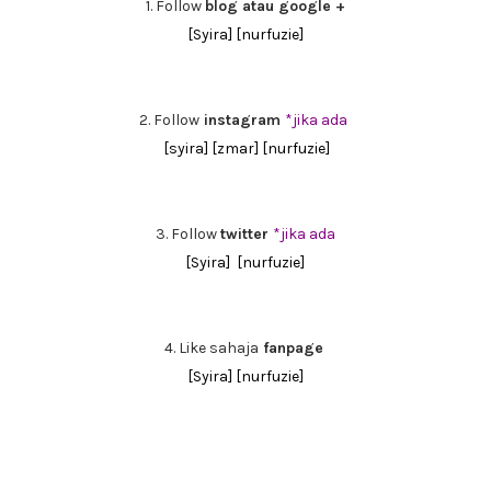
1. Follow
blog atau google +
[Syira]
[nurfuzie]
2. Follow
instagram
*jika ada
[syira]
[zmar]
[nurfuzie]
3. Follow
twitter
*jika ada
[Syira]
[nurfuzie]
4. Like sahaja
fanpage
[Syira]
[nurfuzie]