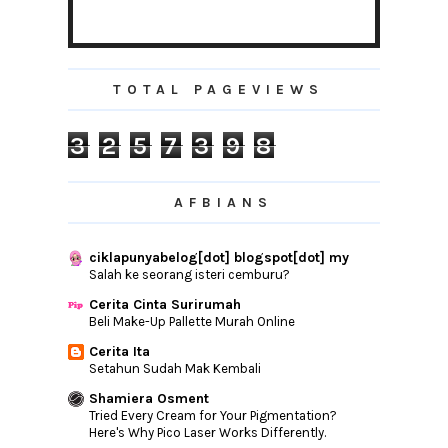
Sambal Tumis Udang
Uji Kekuatan Dan kelajuan Blog Dengan
Bitchatcha
Kali Pertama Shopping Online Barang Dari
TOTAL PAGEVIEWS
Oversea
Aku Ibu Yang Garang
3
2
5
7
3
9
8
Risaukan Keselamatan Anak-Anak Di
Rumah?
Giveaway Cash RM100 by Syira Lokman!
AFBIANS
Setelah 7 Hari
Detoks Kini Lebih Mudah Dengan ZINNIA
ciklapunyabelog[dot] blogspot[dot] my
Inner Cleanse
Salah ke seorang isteri cemburu?
►
July
(11)
Cerita Cinta Surirumah
►
June
(22)
Beli Make-Up Pallette Murah Online
►
May
(24)
Cerita Ita
Setahun Sudah Mak Kembali
►
April
(17)
Shamiera Osment
►
March
(28)
Tried Every Cream for Your Pigmentation?
►
February
(19)
Here's Why Pico Laser Works Differently.