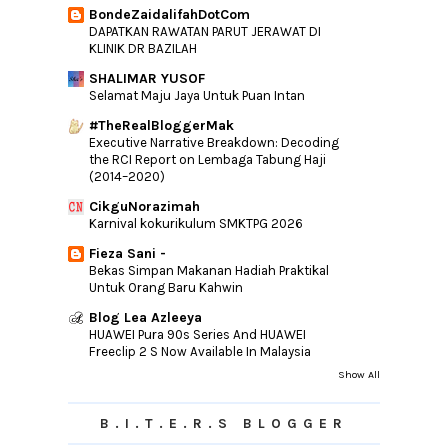
►
January
(32)
BondeZaidalifahDotCom
DAPATKAN RAWATAN PARUT JERAWAT DI
►
2015
(346)
KLINIK DR BAZILAH
►
2014
(46)
SHALIMAR YUSOF
Selamat Maju Jaya Untuk Puan Intan
►
2013
(154)
#TheRealBloggerMak
►
2012
(76)
Executive Narrative Breakdown: Decoding
►
2011
(10)
the RCI Report on Lembaga Tabung Haji
(2014–2020)
►
2010
(44)
CikguNorazimah
Karnival kokurikulum SMKTPG 2026
Fieza Sani -
Bekas Simpan Makanan Hadiah Praktikal
Untuk Orang Baru Kahwin
Blog Lea Azleeya
HUAWEI Pura 90s Series And HUAWEI
Freeclip 2 S Now Available In Malaysia
Show All
B.I.T.E.R.S BLOGGER