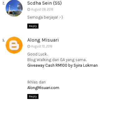
Scdha Sein (SS)
August 08, 2016
Semoga berjaya! :-)
Reply
Along Misuari
August 10, 2016
Good Luck..
Blog Walking dari GA yang sama..
Giveaway Cash RM100 by Syira Lokman
Ikhlas dari
AlongMisuari.com
Reply