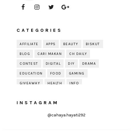
CATEGORIES
AFFILIATE
APPS
BEAUTY
BISKUT
BLOG
CARI MAKAN
CH DAILY
CONTEST
DIGITAL
DIY
DRAMA
EDUCATION
FOOD
GAMING
GIVEAWAY
HEALTH
INFO
JOBDIRUMAH.COM
KEK
KESIHATAN
INSTAGRAM
KISAH KEHIDUPAN
KISAH SERAM
KUIH RAYA
LELAKI
LIFE
LIFESTYLE
@cahaya.hayati292
LIRIK
MOTIVATION
ONLINE SHOPPING
PARENTING
PERKAHWINAN