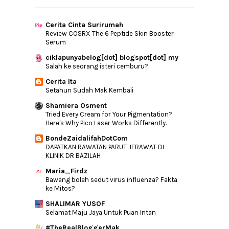
►
June
(22)
Cerita Cinta Surirumah
►
May
(24)
Review COSRX The 6 Peptide Skin Booster
►
April
(17)
Serum
►
March
(28)
ciklapunyabelog[dot] blogspot[dot] my
Salah ke seorang isteri cemburu?
►
February
(19)
Cerita Ita
►
January
(32)
Setahun Sudah Mak Kembali
►
2015
(346)
Shamiera Osment
►
2014
(46)
Tried Every Cream for Your Pigmentation?
Here's Why Pico Laser Works Differently.
►
2013
(154)
BondeZaidalifahDotCom
►
2012
(76)
DAPATKAN RAWATAN PARUT JERAWAT DI
KLINIK DR BAZILAH
►
2011
(10)
►
2010
(44)
Maria_Firdz
Bawang boleh sedut virus influenza? Fakta
ke Mitos?
SHALIMAR YUSOF
Selamat Maju Jaya Untuk Puan Intan
#TheRealBloggerMak