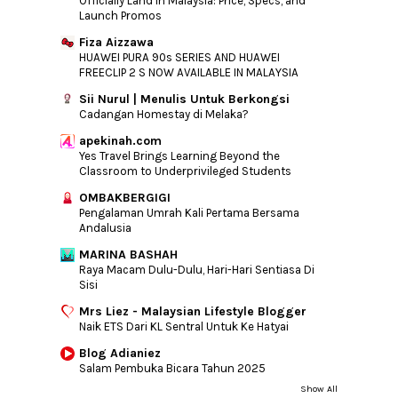
Officially Land in Malaysia: Price, Specs, and
Launch Promos
Fiza Aizzawa
HUAWEI PURA 90s SERIES AND HUAWEI
FREECLIP 2 S NOW AVAILABLE IN MALAYSIA
Sii Nurul | Menulis Untuk Berkongsi
Cadangan Homestay di Melaka?
apekinah.com
Yes Travel Brings Learning Beyond the
Classroom to Underprivileged Students
OMBAKBERGIGI
Pengalaman Umrah Kali Pertama Bersama
Andalusia
MARINA BASHAH
Raya Macam Dulu-Dulu, Hari-Hari Sentiasa Di
Sisi
Mrs Liez - Malaysian Lifestyle Blogger
Naik ETS Dari KL Sentral Untuk Ke Hatyai
Blog Adianiez
Salam Pembuka Bicara Tahun 2025
Show All