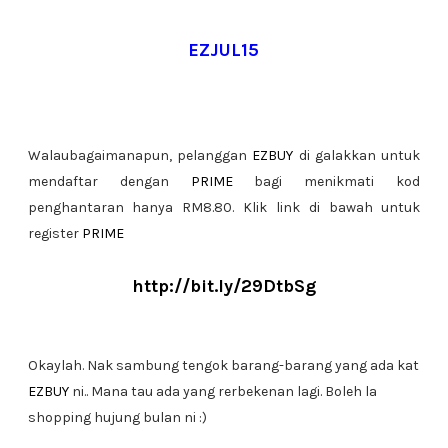
EZJUL15
Walaubagaimanapun, pelanggan
EZBUY
di galakkan untuk
mendaftar dengan
PRIME
bagi menikmati kod
penghantaran hanya RM8.80. Klik link di bawah untuk
register
PRIME
http://bit.ly/29DtbSg
Okaylah. Nak sambung tengok barang-barang yang ada kat
EZBUY
ni.. Mana tau ada yang rerbekenan lagi. Boleh la
shopping hujung bulan ni :)