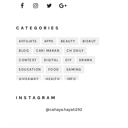
CATEGORIES
AFFILIATE
APPS
BEAUTY
BISKUT
BLOG
CARI MAKAN
CH DAILY
CONTEST
DIGITAL
DIY
DRAMA
EDUCATION
FOOD
GAMING
GIVEAWAY
HEALTH
INFO
JOBDIRUMAH.COM
KEK
KESIHATAN
INSTAGRAM
KISAH KEHIDUPAN
KISAH SERAM
KUIH RAYA
LELAKI
LIFE
LIFESTYLE
@cahaya.hayati292
LIRIK
MOTIVATION
ONLINE SHOPPING
PARENTING
PERKAHWINAN