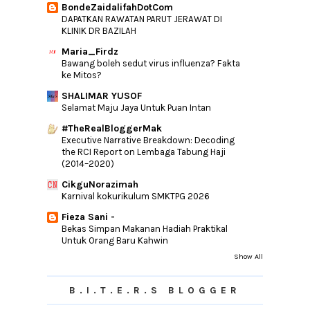
►
March
(2)
BondeZaidalifahDotCom
DAPATKAN RAWATAN PARUT JERAWAT DI
►
February
(5)
KLINIK DR BAZILAH
►
January
(7)
Maria_Firdz
Bawang boleh sedut virus influenza? Fakta
►
2012
(76)
ke Mitos?
►
2011
(10)
SHALIMAR YUSOF
►
2010
(44)
Selamat Maju Jaya Untuk Puan Intan
#TheRealBloggerMak
Executive Narrative Breakdown: Decoding
the RCI Report on Lembaga Tabung Haji
(2014–2020)
CikguNorazimah
Karnival kokurikulum SMKTPG 2026
Fieza Sani -
Bekas Simpan Makanan Hadiah Praktikal
Untuk Orang Baru Kahwin
Show All
B.I.T.E.R.S BLOGGER