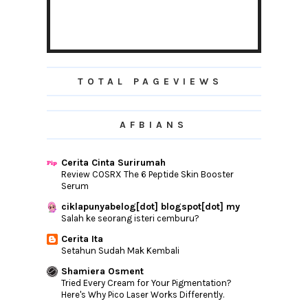
Yeay! Baju raya dah siap...
Raya Sebelah Suami atau Isteri?
Ketuk-Ketuk Ramadhan- Alumni KYPM-
UUM Batch 99
TOTAL PAGEVIEWS
Kan Dah Kata Dah...
Posa Yangyok, Tengahari Buka Periuk
Puasa Ramadhan: Sunat, makruh dan
AFBIANS
batal
Salam Ramadhan
Cerita Cinta Surirumah
Fried Spaghetti With Beef, Seafood and
Review COSRX The 6 Peptide Skin Booster
Dried Chiles
Serum
No Rice For Lunch?
ciklapunyabelog[dot] blogspot[dot] my
Saya Suka Awak Suka
Salah ke seorang isteri cemburu?
Cerita Jumaat Update Senin..
Cerita Ita
Setahun Sudah Mak Kembali
►
June
(15)
Shamiera Osment
►
May
(16)
Tried Every Cream for Your Pigmentation?
►
April
(6)
Here's Why Pico Laser Works Differently.