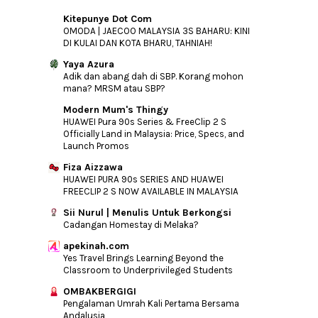
Kitepunye Dot Com
OMODA | JAECOO MALAYSIA 3S BAHARU: KINI
DI KULAI DAN KOTA BHARU, TAHNIAH!
Yaya Azura
Adik dan abang dah di SBP. Korang mohon
mana? MRSM atau SBP?
Modern Mum's Thingy
HUAWEI Pura 90s Series & FreeClip 2 S
Officially Land in Malaysia: Price, Specs, and
Launch Promos
Fiza Aizzawa
HUAWEI PURA 90s SERIES AND HUAWEI
FREECLIP 2 S NOW AVAILABLE IN MALAYSIA
Sii Nurul | Menulis Untuk Berkongsi
Cadangan Homestay di Melaka?
apekinah.com
Yes Travel Brings Learning Beyond the
Classroom to Underprivileged Students
OMBAKBERGIGI
Pengalaman Umrah Kali Pertama Bersama
Andalusia