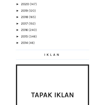
►
2020
(147)
►
2019
(120)
►
2018
(165)
►
2017
(192)
►
2016
(240)
►
2015
(346)
►
2014
(46)
▼
2013
(154)
IKLAN
►
December
(13)
►
November
(16)
►
October
(19)
►
September
(23)
►
August
(18)
▼
July
(14)
Ngantuk
TAPAK IKLAN
Akhirnya, aku guna MyEG
Sebelum Raya Settle Yang Ini Dulu....