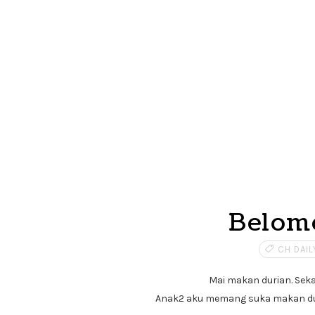
Belomo
CH DAIL
Mai makan durian. Seka
Anak2 aku memang suka makan durian.