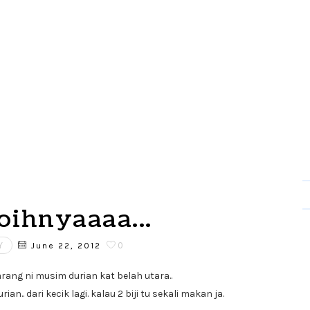
ihnyaaaa...
Y
0
June 22, 2012
rang ni musim durian kat belah utara..
. dari kecik lagi. kalau 2 biji tu sekali makan ja.