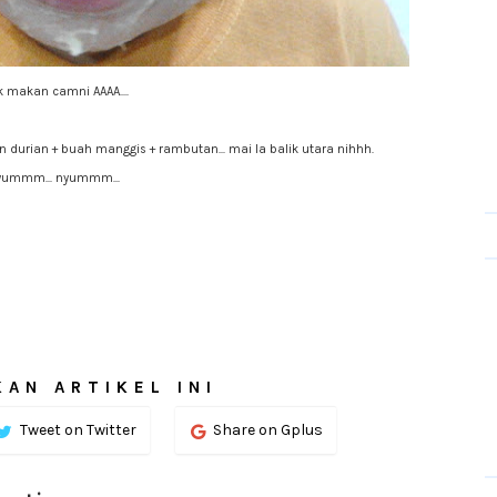
k makan camni AAAA....
 durian + buah manggis + rambutan... mai la balik utara nihhh.
yummm... nyummm...
AN ARTIKEL INI
Tweet on Twitter
Share on Gplus