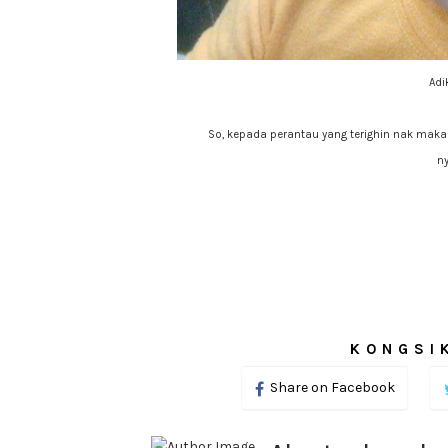
Adi
So, kepada perantau yang terighin nak makan
n
KONGSIK
Share on Facebook