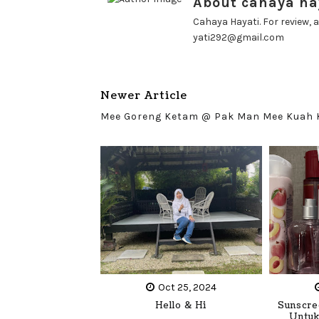
About cahaya ha
Cahaya Hayati. For review, a
yati292@gmail.com
Newer Article
Mee Goreng Ketam @ Pak Man Mee Kuah
Oct 25, 2024
Hello & Hi
Sunscre
Untuk