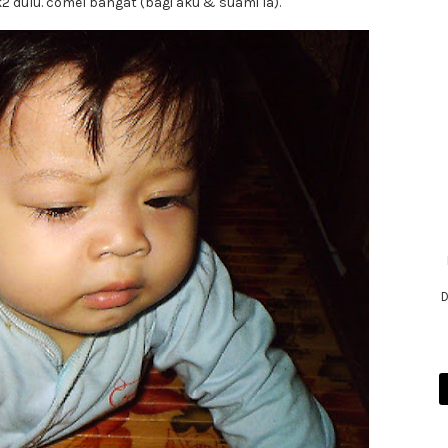
k2 dulu. comel bangat (bagi aku & suami la).
D