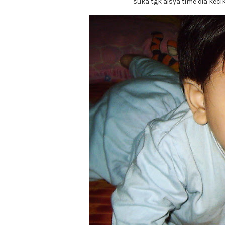
suka tgk aisya time dia keci