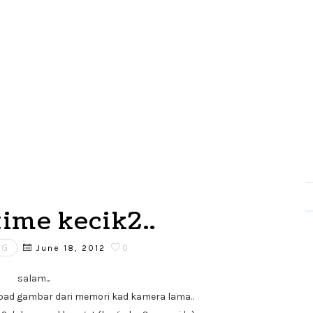
time kecik2..
NG
0
June 18, 2012
salam...
load gambar dari memori kad kamera lama..