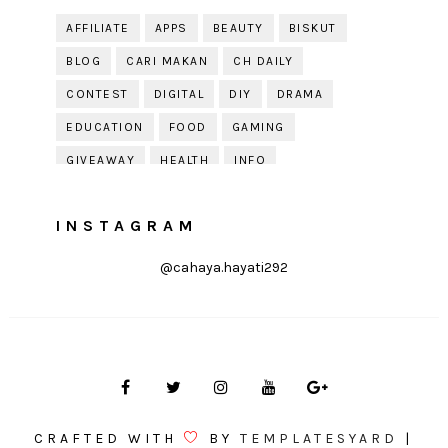
AFFILIATE
APPS
BEAUTY
BISKUT
BLOG
CARI MAKAN
CH DAILY
CONTEST
DIGITAL
DIY
DRAMA
EDUCATION
FOOD
GAMING
GIVEAWAY
HEALTH
INFO
JOBDIRUMAH.COM
KEK
KESIHATAN
INSTAGRAM
KISAH KEHIDUPAN
KISAH SERAM
KUIH RAYA
LELAKI
LIFE
LIFESTYLE
@cahaya.hayati292
LIRIK
MOTIVATION
ONLINE SHOPPING
PARENTING
PERKAHWINAN
PHOTOGRAPHY
POLITIK
PRESS RELEASE
PRODUCT REVIEW
PUDING
QOUTE
QUOTE
RAYA
RECIPE
RESEPI
CRAFTED WITH
BY
TEMPLATESYARD
|