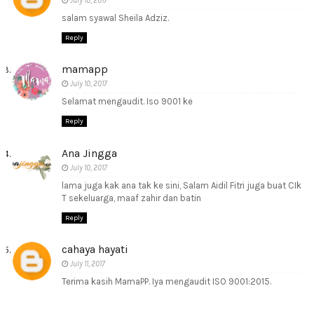
July 10, 2017
salam syawal Sheila Adziz.
Reply
mamapp
July 10, 2017
Selamat mengaudit. Iso 9001 ke
Reply
Ana Jingga
July 10, 2017
lama juga kak ana tak ke sini, Salam Aidil Fitri juga buat CIk
T sekeluarga, maaf zahir dan batin
Reply
cahaya hayati
July 11, 2017
Terima kasih MamaPP. Iya mengaudit ISO 9001:2015.