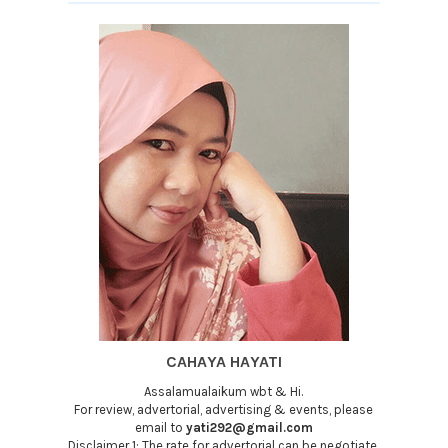
CAHAYA HAYATI
Assalamualaikum wbt & Hi.
For review, advertorial, advertising & events, please
email to
yati292@gmail.com
Disclaimer 1: The rate for advertorial can be negotiate.