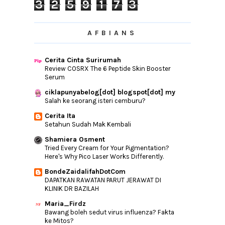
3
2
5
9
1
7
3
►
June
(15)
►
May
(9)
AFBIANS
►
April
(13)
►
March
(15)
Cerita Cinta Surirumah
►
February
(15)
Review COSRX The 6 Peptide Skin Booster
►
January
(12)
Serum
ciklapunyabelog[dot] blogspot[dot] my
►
2016
(240)
Salah ke seorang isteri cemburu?
►
2015
(346)
Cerita Ita
►
2014
(46)
Setahun Sudah Mak Kembali
►
2013
(154)
Shamiera Osment
►
2012
(76)
Tried Every Cream for Your Pigmentation?
Here's Why Pico Laser Works Differently.
►
2011
(10)
BondeZaidalifahDotCom
►
2010
(44)
DAPATKAN RAWATAN PARUT JERAWAT DI
KLINIK DR BAZILAH
Maria_Firdz
Bawang boleh sedut virus influenza? Fakta
ke Mitos?