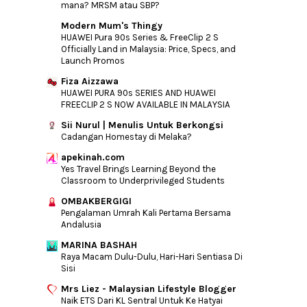
mana? MRSM atau SBP?
Modern Mum's Thingy
HUAWEI Pura 90s Series & FreeClip 2 S
Officially Land in Malaysia: Price, Specs, and
Launch Promos
Fiza Aizzawa
HUAWEI PURA 90s SERIES AND HUAWEI
FREECLIP 2 S NOW AVAILABLE IN MALAYSIA
Sii Nurul | Menulis Untuk Berkongsi
Cadangan Homestay di Melaka?
apekinah.com
Yes Travel Brings Learning Beyond the
Classroom to Underprivileged Students
OMBAKBERGIGI
Pengalaman Umrah Kali Pertama Bersama
Andalusia
MARINA BASHAH
Raya Macam Dulu-Dulu, Hari-Hari Sentiasa Di
Sisi
Mrs Liez - Malaysian Lifestyle Blogger
Naik ETS Dari KL Sentral Untuk Ke Hatyai