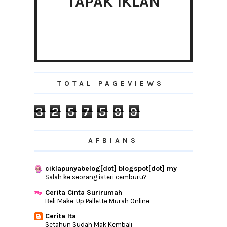
TAPAK IKLAN
Menikmati Percutian Dengan Traveloka
6 Website Yang Anda Wajib Lawati
Kali Pertama Menaiki ETS Platinum
Dalaman Anak Cergas Dan Kuat Dengan
Friso Gold
►
November
(29)
TOTAL PAGEVIEWS
►
October
(19)
►
September
(12)
3
2
5
7
5
9
9
►
August
(15)
►
July
(11)
AFBIANS
►
June
(22)
►
May
(24)
ciklapunyabelog[dot] blogspot[dot] my
►
April
(17)
Salah ke seorang isteri cemburu?
►
March
(28)
Cerita Cinta Surirumah
►
February
(19)
Beli Make-Up Pallette Murah Online
►
January
(32)
Cerita Ita
Setahun Sudah Mak Kembali