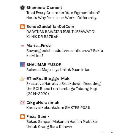
►
2015
(346)
Shamiera Osment
►
2014
(46)
Tried Every Cream for Your Pigmentation?
Here's Why Pico Laser Works Differently.
►
2013
(154)
BondeZaidalifahDotCom
►
2012
(76)
DAPATKAN RAWATAN PARUT JERAWAT DI
►
2011
(10)
KLINIK DR BAZILAH
►
2010
(44)
Maria_Firdz
Bawang boleh sedut virus influenza? Fakta
ke Mitos?
SHALIMAR YUSOF
Selamat Maju Jaya Untuk Puan Intan
#TheRealBloggerMak
Executive Narrative Breakdown: Decoding
the RCI Report on Lembaga Tabung Haji
(2014–2020)
CikguNorazimah
Karnival kokurikulum SMKTPG 2026
Fieza Sani -
Bekas Simpan Makanan Hadiah Praktikal
Untuk Orang Baru Kahwin