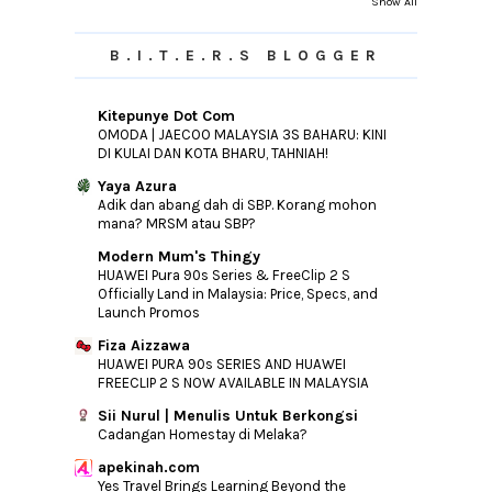
Show All
B.I.T.E.R.S BLOGGER
Kitepunye Dot Com
OMODA | JAECOO MALAYSIA 3S BAHARU: KINI
DI KULAI DAN KOTA BHARU, TAHNIAH!
Yaya Azura
Adik dan abang dah di SBP. Korang mohon
mana? MRSM atau SBP?
Modern Mum's Thingy
HUAWEI Pura 90s Series & FreeClip 2 S
Officially Land in Malaysia: Price, Specs, and
Launch Promos
Fiza Aizzawa
HUAWEI PURA 90s SERIES AND HUAWEI
FREECLIP 2 S NOW AVAILABLE IN MALAYSIA
Sii Nurul | Menulis Untuk Berkongsi
Cadangan Homestay di Melaka?
apekinah.com
Yes Travel Brings Learning Beyond the