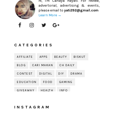
Hi, I'm Cahaya Hayati. For review,
advertorial, advertising & events,
please email to
yati292@gmail.com
Learn More →
CATEGORIES
AFFILIATE
APPS
BEAUTY
BISKUT
BLOG
CARI MAKAN
CH DAILY
CONTEST
DIGITAL
DIY
DRAMA
EDUCATION
FOOD
GAMING
GIVEAWAY
HEALTH
INFO
JOBDIRUMAH.COM
KEK
KESIHATAN
INSTAGRAM
KISAH KEHIDUPAN
KISAH SERAM