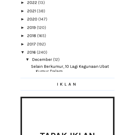
►
2022
(13)
►
2021
(38)
►
2020
(147)
►
2019
(120)
►
2018
(165)
►
2017
(192)
▼
2016
(240)
▼
December
(12)
Selain Berkumur, 10 Lagi Kegunaan Ubat
Kumur Dalam...
CPUV Nuffnang | FamilyMart Dan Grab MY
IKLAN
Goosini! Goosana! #Gooseyselfie Untuk
Menang RM10,...
Satu Sachet Saja Sebelum Tidur
Gara-Gara Terlupa
Passing years but still cool
Salam Maulidur Rasul
Unboxing My Lazada Box Of Joy