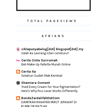
Membalas Kunjungan
KAMBINGLICIOUS Rasa Sekali ... Nak Lagi
Penghibur Hati
TOTAL PAGEVIEWS
Sedapnya Spaghetti Meatball
Rupa-rupanya....
AFBIANS
Petua Senang Hati
Slow Down Mommy
ciklapunyabelog[dot] blogspot[dot] my
CPUV Nuffnang | 10 Iklan Sebelum Hari
Salah ke seorang isteri cemburu?
Malaysia
Lemon Mint Fizzy
Cerita Cinta Surirumah
Beli Make-Up Pallette Murah Online
Entry Resepi Tetap Mendahului Carta
Cerita Ita
Segmen irrayyan | Hari Malaysia 2015
Setahun Sudah Mak Kembali
Resepi Ayam Panggang Rosemary
Shamiera Osment
Bahana Langgar Pantang
Tried Every Cream for Your Pigmentation?
Here's Why Pico Laser Works Differently.
Ujian
BondeZaidalifahDotCom
Isteri, Jangan Tempah Tiket Ke Neraka
DAPATKAN RAWATAN PARUT JERAWAT DI
Mommy Pula Yang Berdebar
KLINIK DR BAZILAH