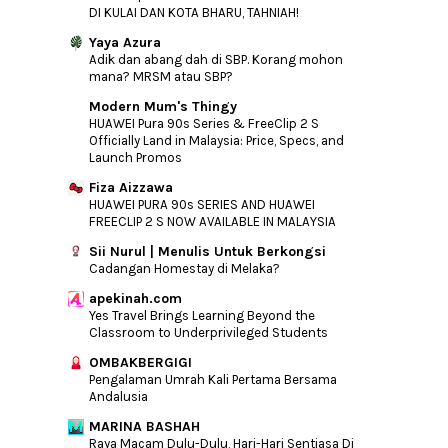
►
August
(34)
DI KULAI DAN KOTA BHARU, TAHNIAH!
►
July
(31)
Yaya Azura
Adik dan abang dah di SBP. Korang mohon
►
June
(40)
mana? MRSM atau SBP?
►
May
(37)
Modern Mum's Thingy
►
April
(22)
HUAWEI Pura 90s Series & FreeClip 2 S
Officially Land in Malaysia: Price, Specs, and
►
March
(26)
Launch Promos
►
February
(16)
Fiza Aizzawa
►
January
(11)
HUAWEI PURA 90s SERIES AND HUAWEI
FREECLIP 2 S NOW AVAILABLE IN MALAYSIA
►
2014
(46)
Sii Nurul | Menulis Untuk Berkongsi
►
2013
(154)
Cadangan Homestay di Melaka?
►
2012
(76)
apekinah.com
Yes Travel Brings Learning Beyond the
►
2011
(10)
Classroom to Underprivileged Students
►
2010
(44)
OMBAKBERGIGI
Pengalaman Umrah Kali Pertama Bersama
Andalusia
MARINA BASHAH
Raya Macam Dulu-Dulu, Hari-Hari Sentiasa Di