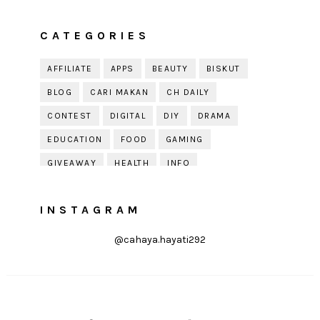
CATEGORIES
AFFILIATE
APPS
BEAUTY
BISKUT
BLOG
CARI MAKAN
CH DAILY
CONTEST
DIGITAL
DIY
DRAMA
EDUCATION
FOOD
GAMING
GIVEAWAY
HEALTH
INFO
JOBDIRUMAH.COM
KEK
KESIHATAN
INSTAGRAM
KISAH KEHIDUPAN
KISAH SERAM
KUIH RAYA
LELAKI
LIFE
LIFESTYLE
@cahaya.hayati292
LIRIK
MOTIVATION
ONLINE SHOPPING
PARENTING
PERKAHWINAN
PHOTOGRAPHY
POLITIK
PRESS RELEASE