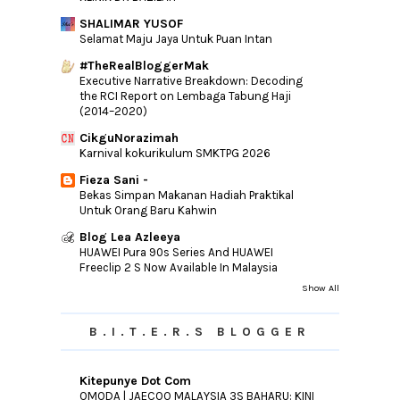
Blog Walking Hari Ini - 10 blog
SHALIMAR YUSOF
1st GiveAway by Ciktaman
Selamat Maju Jaya Untuk Puan Intan
Mini Birthday Giveaway by MiminAdam
#TheRealBloggerMak
Executive Narrative Breakdown: Decoding
Giveaway Chocolate Vochelle by dyan
the RCI Report on Lembaga Tabung Haji
zakhi
(2014–2020)
Resepi Koay Teow Th'ng
CikguNorazimah
GIVEAWAY : MUDAHNYA NAK MENANG
Karnival kokurikulum SMKTPG 2026
HELLO KITTY DI SHEH...
Fieza Sani -
Perlu Atau Tidak Gel Pengelupasan?
Bekas Simpan Makanan Hadiah Praktikal
Hadiah untuk Diri Sendiri
Untuk Orang Baru Kahwin
GIVEAWAY 2nd ANNIVERSARY BLOG AKIF
Blog Lea Azleeya
IMTIYAZ
HUAWEI Pura 90s Series And HUAWEI
Freeclip 2 S Now Available In Malaysia
Dari Blogspot.Com Ke Blogspot.My
Show All
CPUV Nuffnang | Dove Hair Campaign
Faktor Luaran Untuk Tingkatkan Page
View Blog
B.I.T.E.R.S BLOGGER
Sejarah Kubur Panjang
Entry Rindu
Kitepunye Dot Com
OMODA | JAECOO MALAYSIA 3S BAHARU: KINI