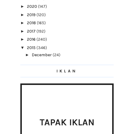
►
2020
(147)
►
2019
(120)
►
2018
(165)
►
2017
(192)
►
2016
(240)
▼
2015
(346)
►
December
(24)
►
November
(29)
IKLAN
►
October
(39)
►
September
(37)
►
August
(34)
►
July
(31)
►
June
(40)
▼
May
(37)
Untung Ke Join Membership Banyak-
TAPAK IKLAN
Banyak?
Nuffnang :Ale Ale Ale Ale