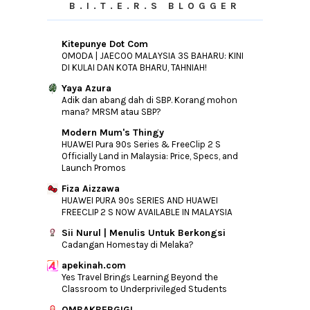
B.I.T.E.R.S BLOGGER
Eh, Ada Pula..!
AirAsia memperkenalkan T-shirt rekaan
terhad bagi ...
Kitepunye Dot Com
Masih Relevankah Nuffnang Kepada
OMODA | JAECOO MALAYSIA 3S BAHARU: KINI
Blogger?
DI KULAI DAN KOTA BHARU, TAHNIAH!
Segmen Cash by Inani Hazwani
Yaya Azura
Adik dan abang dah di SBP. Korang mohon
AirAsia Bloggers' Community (AABC)
mana? MRSM atau SBP?
Segmen Cash RM500 2015 by Aku
Penghibur
Modern Mum's Thingy
HUAWEI Pura 90s Series & FreeClip 2 S
SEGMEN JOM CATWALK BERSAMA
Officially Land in Malaysia: Price, Specs, and
PAPAGLAMZ
Launch Promos
►
April
(22)
Fiza Aizzawa
HUAWEI PURA 90s SERIES AND HUAWEI
►
March
(26)
FREECLIP 2 S NOW AVAILABLE IN MALAYSIA
►
February
(16)
Sii Nurul | Menulis Untuk Berkongsi
►
January
(11)
Cadangan Homestay di Melaka?
apekinah.com
►
2014
(46)
Yes Travel Brings Learning Beyond the
►
2013
(154)
Classroom to Underprivileged Students
►
2012
(76)
OMBAKBERGIGI