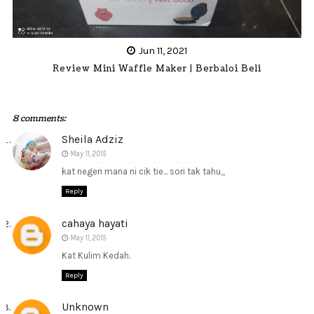
Jun 11, 2021
Review Mini Waffle Maker | Berbaloi Beli
8 comments:
Sheila Adziz
May 11, 2015
kat negeri mana ni cik tie... sori tak tahu,,,
Reply
cahaya hayati
May 11, 2015
Kat Kulim Kedah.
Reply
Unknown