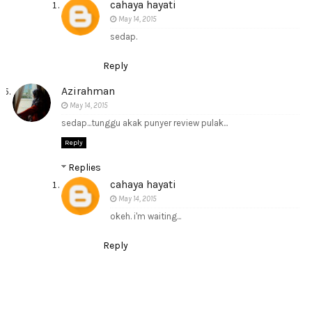
cahaya hayati
May 14, 2015
sedap.
Reply
Azirahman
May 14, 2015
sedap...tunggu akak punyer review pulak...
Reply
Replies
cahaya hayati
May 14, 2015
okeh. i'm waiting...
Reply