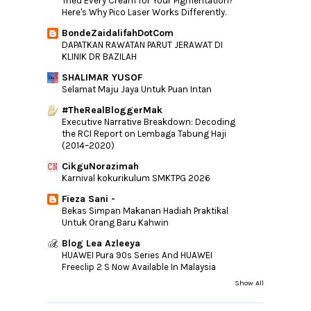
Tried Every Cream for Your Pigmentation?
Here's Why Pico Laser Works Differently.
Set Kurus Terbaik
BondeZaidalifahDotCom
Atasi Kulit Bermasalah Dengan Q'SARRA
DAPATKAN RAWATAN PARUT JERAWAT DI
BEAUTY SKINCARE
KLINIK DR BAZILAH
Kena Banned?
SHALIMAR YUSOF
SETIAP RUMAH PERLU ADA 1 PERIUK AJAIB
Selamat Maju Jaya Untuk Puan Intan
GENERATION 2
#TheRealBloggerMak
Apa Itu Dubsmash?
Executive Narrative Breakdown: Decoding
Salam Jumaat
the RCI Report on Lembaga Tabung Haji
(2014–2020)
Kambing Perap Sos Ladahitam ZGNS -
Cuba 1 Nak Lagi...
CikguNorazimah
Review Nota Purba : Kurangnya Lelaki
Karnival kokurikulum SMKTPG 2026
Kacak Di Muka...
Fieza Sani -
Awas SPAM Kembali lagi
Bekas Simpan Makanan Hadiah Praktikal
Untuk Orang Baru Kahwin
Belajar Mewarna Batik Di Pameran Kraf
Blog Lea Azleeya
Domain baru
HUAWEI Pura 90s Series And HUAWEI
Akar Lima Cafe
Freeclip 2 S Now Available In Malaysia
Resepi Steamboat
Show All
Ayam Masak Kicap Kesukaan Aismar