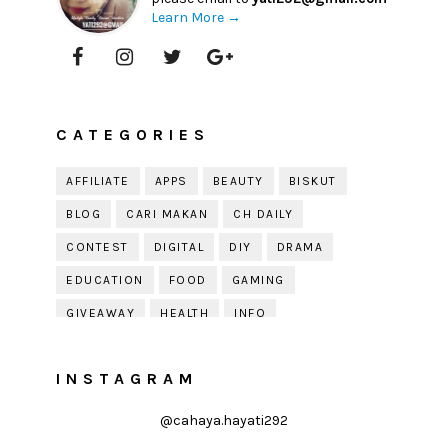
Learn More →
CATEGORIES
AFFILIATE
APPS
BEAUTY
BISKUT
BLOG
CARI MAKAN
CH DAILY
CONTEST
DIGITAL
DIY
DRAMA
EDUCATION
FOOD
GAMING
GIVEAWAY
HEALTH
INFO
JOBDIRUMAH.COM
KEK
KESIHATAN
INSTAGRAM
KISAH KEHIDUPAN
KISAH SERAM
KUIH RAYA
LELAKI
LIFE
LIFESTYLE
@cahaya.hayati292
LIRIK
MOTIVATION
ONLINE SHOPPING