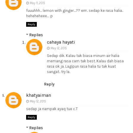
May 11, 2015
fuuuhhh... lemon with ginger....?? errr.. sedap ke rasa halia..
heheheheee... :p
Reply
Replies
cahaya hayati
May 12, 2015
Sedap dik. Kalau tak biasa minum air halia
memang rasa cam tak best. Kalau dah biasa
rasa ok ja. Lagipun rasa halia tu tak kuat
sangat.. try la.
Reply
khatyaiman
May 12, 2015
sedap ja nampak ayaq tue c.T
Reply
Replies