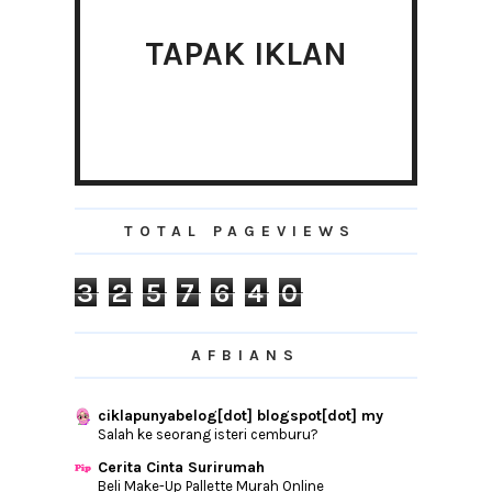
►
October
(4)
TAPAK IKLAN
►
September
(6)
►
August
(3)
►
July
(5)
►
June
(7)
►
May
(6)
►
April
(2)
►
March
(1)
TOTAL PAGEVIEWS
►
January
(7)
3
2
5
7
6
4
0
►
2013
(154)
►
2012
(76)
►
2011
(10)
AFBIANS
►
2010
(44)
ciklapunyabelog[dot] blogspot[dot] my
Salah ke seorang isteri cemburu?
Cerita Cinta Surirumah
Beli Make-Up Pallette Murah Online