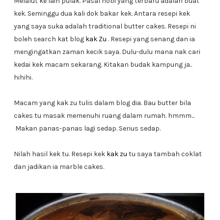
Melalut ke lain pulak. Pasal hobi yang terbaru adalah buat
kek. Seminggu dua kali dok bakar kek. Antara resepi kek
yang saya suka adalah traditional butter cakes. Resepi ni
boleh search kat blog
kak Zu
. Resepi yang senang dan ia
mengingatkan zaman kecik saya. Dulu-dulu mana nak cari
kedai kek macam sekarang. Kitakan budak kampung ja..
hihihi.
Macam yang kak zu tulis dalam blog dia. Bau butter bila
cakes tu masak memenuhi ruang dalam rumah. hmmm...
Makan panas-panas lagi sedap. Serius sedap.
Nilah hasil kek tu. Resepi kek
kak zu
tu saya tambah coklat
dan jadikan ia marble cakes.