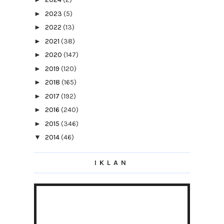
►
2023
(5)
►
2022
(13)
►
2021
(38)
►
2020
(147)
►
2019
(120)
►
2018
(165)
►
2017
(192)
►
2016
(240)
►
2015
(346)
▼
2014
(46)
▼
December
(5)
Hobi Baru
IKLAN
Octoberians Birthday
Seribu Rasa
Boleh Jadi Model Iklan Makanan
Assalamualaikum wbt.