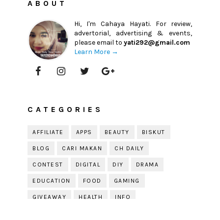
ABOUT
Hi, I'm Cahaya Hayati. For review,
advertorial, advertising & events,
please email to
yati292@gmail.com
Learn More →
CATEGORIES
AFFILIATE
APPS
BEAUTY
BISKUT
BLOG
CARI MAKAN
CH DAILY
CONTEST
DIGITAL
DIY
DRAMA
EDUCATION
FOOD
GAMING
GIVEAWAY
HEALTH
INFO
JOBDIRUMAH.COM
KEK
KESIHATAN