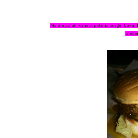
Malam pulak, kami pi pekena burger bakar 
prese