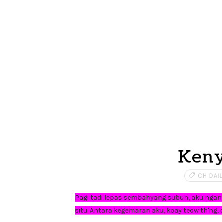
Keny
CH DAI
Pagi tadi lepas sembahyang subuh, aku ngan 
situ. Antara kegemaran aku, koay teow th'ng,