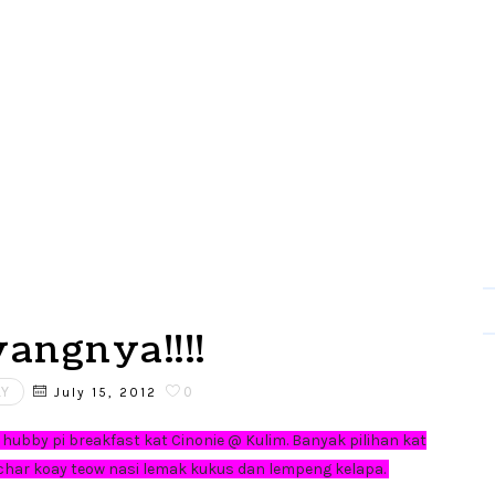
angnya!!!!
LY
0
July 15, 2012
hubby pi breakfast kat Cinonie @ Kulim. Banyak pilihan kat
 char koay teow nasi lemak kukus dan lempeng kelapa.