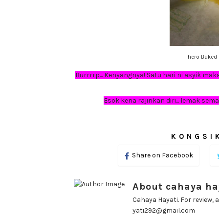
hero Baked 
Burrrrp... Kenyangnya! Satu hari ni asyik maka
Esok kena rajinkan diri... lemak sem
KONGSIK
Share on Facebook
About cahaya ha
Cahaya Hayati. For review, a
yati292@gmail.com