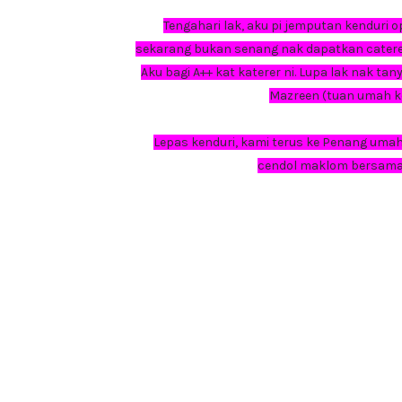
Tengahari lak, aku pi jemputan kenduri
sekarang bukan senang nak dapatkan catere
Aku bagi A++ kat katerer ni. Lupa lak nak ta
Mazreen (tuan umah kend
Lepas kenduri, kami terus ke Penang uma
cendol maklom bersama c