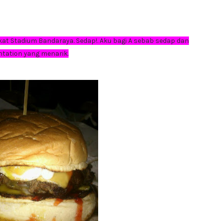
kat Stadium Bandaraya. Sedap!. Aku bagi A sebab sedap dan
ntation yang menarik.