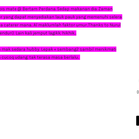
 opis mate @ Bertam Perdana. Sedap makanan dia. Zaman
r yang dapat menyediakan lauk pauk yang memenuhi selera.
nya caterer mana.. Al maklumlah faktor umur..Thanks to Nurul
uri). Lain kali jemput lagikk. hikhik...
h mak sedara hubby. Lepak + sembang2 sambil menikmati
ucoq udang. tak terasa masa berlalu..
D