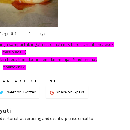
Burger @ Stadium Bandaraya...
n ja sampai tak ingat niat di hati nak berdiet. hehhehe... esok
masih ada. :)
akin tepu... Kemalasan semakin menjadi2. hehehehe...
chaiyokkkk!
AN ARTIKEL INI
Tweet on Twitter
Share on Gplus
yati
dvertorial, advertising and events, please email to