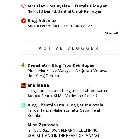
Mrs Liez - Malaysian Lifestyle Blogger
Naik ETS Dari KL Sentral Untuk Ke Hatyai
Blog Adianiez
Salam Pembuka Bicara Tahun 2025
Show All
ACTIVE BLOGGER
Denaihati – Blog Tips Kehidupan
Mufti Menk Live Malaysia: Al-Quran Merawat
Hati Yang Terluka
anajingga
Pengalaman penerbangan umrah bersama
Saudia Airline KLIA - Madinah ( Part 4 )
Blog Lifestyle Otai Blogger Malaysia
Tanda-Tanda Malam Lailatul Qadar Telah
Berlaku
Miss Zyaroses
IYF GEORGETOWN PENANG REDEFINING
SOCIAL LIVING IN THE HEART OF PENANG