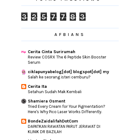
8 besday serentak ....
►
September
(5)
3
2
5
7
7
8
3
►
August
(3)
►
July
(12)
AFBIANS
►
June
(6)
►
April
(1)
Cerita Cinta Surirumah
Review COSRX The 6 Peptide Skin Booster
Serum
ciklapunyabelog[dot] blogspot[dot] my
Salah ke seorang isteri cemburu?
Cerita Ita
Setahun Sudah Mak Kembali
Shamiera Osment
Tried Every Cream for Your Pigmentation?
Here's Why Pico Laser Works Differently.
BondeZaidalifahDotCom
DAPATKAN RAWATAN PARUT JERAWAT DI
KLINIK DR BAZILAH