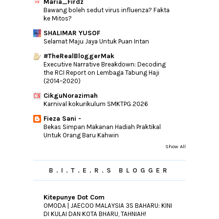
Maria_Firdz
Bawang boleh sedut virus influenza? Fakta
ke Mitos?
SHALIMAR YUSOF
Selamat Maju Jaya Untuk Puan Intan
#TheRealBloggerMak
Executive Narrative Breakdown: Decoding
the RCI Report on Lembaga Tabung Haji
(2014–2020)
CikguNorazimah
Karnival kokurikulum SMKTPG 2026
Fieza Sani -
Bekas Simpan Makanan Hadiah Praktikal
Untuk Orang Baru Kahwin
Show All
B.I.T.E.R.S BLOGGER
Kitepunye Dot Com
OMODA | JAECOO MALAYSIA 3S BAHARU: KINI
DI KULAI DAN KOTA BHARU, TAHNIAH!