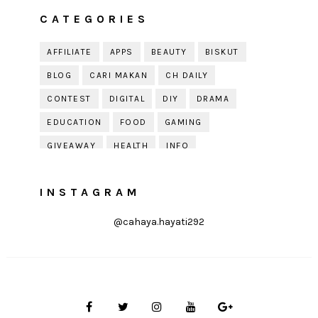
CATEGORIES
AFFILIATE
APPS
BEAUTY
BISKUT
BLOG
CARI MAKAN
CH DAILY
CONTEST
DIGITAL
DIY
DRAMA
EDUCATION
FOOD
GAMING
GIVEAWAY
HEALTH
INFO
JOBDIRUMAH.COM
KEK
KESIHATAN
INSTAGRAM
KISAH KEHIDUPAN
KISAH SERAM
KUIH RAYA
LELAKI
LIFE
LIFESTYLE
@cahaya.hayati292
LIRIK
MOTIVATION
ONLINE SHOPPING
PARENTING
PERKAHWINAN
PHOTOGRAPHY
POLITIK
PRESS RELEASE
PRODUCT REVIEW
PUDING
QOUTE